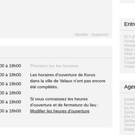
Ent
Modifier
-
Supprimer
FCT (F
Ferme
Nowak
N&co S
NINE
Cercle
Coque
00 à 18h00
Précision sur les horaires :
Chave 
00 à 18h00
Les horaires d'ouverture de Korus
dans la ville de Velaux n'ont pas encore
00 à 18h00
Age
été complétés.
00 à 18h00
Si vous connaissez les heures
EDIME
00 à 18h00
Fourn
d'ouverture et de fermeture du lieu :
Da Ro
00 à 18h00
Modifier les heures d'ouverture
Zerill
Elie C
Zachar
Techni
Dalga 