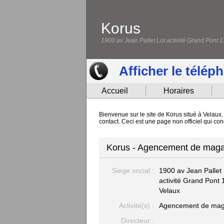
Korus
1900 av Jean Pallet Lot activité Grand Pont 
Afficher le télép
Accueil
Horaires
Bienvenue sur le site de Korus situé à Velaux
contact. Ceci est une page non officiel qui co
Korus - Agencement de maga
Siege social :
1900 av Jean Pallet 
activité Grand Pont
Velaux
Activité(s) :
Agencement de mag
Directeur :