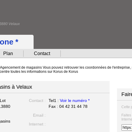
13880 Velaux
hone *
Plan
Contact
. Agencement de magasins Vous pouvez retrouver les coordonnées de l'entreprise, p
ncentre toutes les informations sur Korus de Korus
sins à Velaux
Fair
Lot
Contact :
Tel1 :
Voir le numéro *
13880
Fax : 04 42 31 44 78
Cette 
Email :
Faites
Intern
asins
Internet :