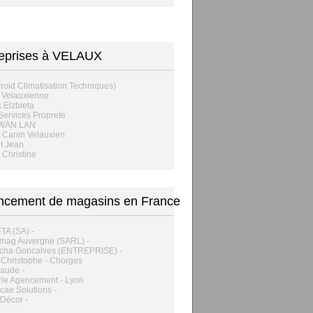
reprises à VELAUX
roid Climatisation Techniques)
 Velauxienne
 Elzbieta
ervices Proprete
 WAN LAN
 Canin Velauxien
t Jean
Christine
ncement de magasins en France
TA (SA) -
imag Auvergne (SARL) -
cha Goncalves (ENTREPRISE) -
o Christophe - Chorges
laude -
ie Agencement - Lyon
cae Solutions -
Décor -