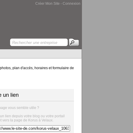
Créer Mon Site
-
Connexion
hotos, plan d'accès, horaires et formulaire de
e un lien
page vous semble utile ?
 un lien depuis votre blog ou votre portail
et vers la page de Korus à Velaux.