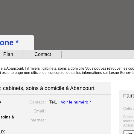
hone *
Plan
Contact
 à Abancourt. Infirmiers : cabinets, soins à domicile Vous pouvez retrouver les co
eci est une page non officiel qui concentre toutes les informations sur Lesne Gene
: cabinets, soins à domicile à Abancourt
Fair
8
Contact :
Tel1 :
Voir le numéro *
Cette 
Email :
 soins à
Faites
Internet :
Intern
Abanco
UX