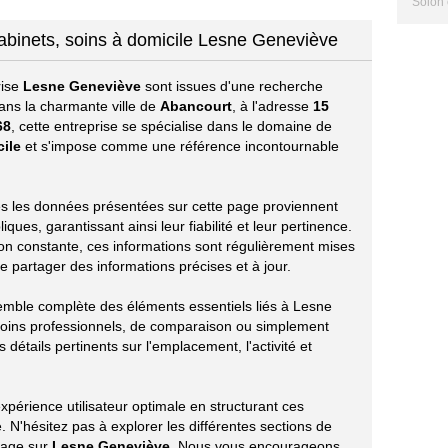
Solon 
 cabinets, soins à domicile Lesne Geneviève
rise
Lesne Geneviève
sont issues d'une recherche
ans la charmante ville de
Abancourt
, à l'adresse
15
68
, cette entreprise se spécialise dans le domaine de
cile
et s'impose comme une référence incontournable
utes les données présentées sur cette page proviennent
ues, garantissant ainsi leur fiabilité et leur pertinence.
ion constante, ces informations sont régulièrement mises
e partager des informations précises et à jour.
emble complète des éléments essentiels liés à Lesne
oins professionnels, de comparaison ou simplement
 détails pertinents sur l'emplacement, l'activité et
périence utilisateur optimale en structurant ces
 N'hésitez pas à explorer les différentes sections de
tage sur
Lesne Geneviève
. Nous vous encourageons