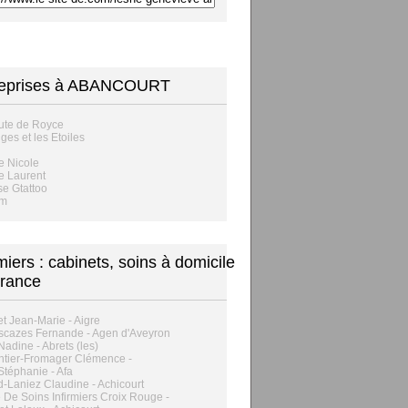
reprises à ABANCOURT
ute de Royce
ges et les Etoiles
e Nicole
e Laurent
e Gtattoo
im
rmiers : cabinets, soins à domicile
rance
t Jean-Marie - Aigre
escazes Fernande - Agen d'Aveyron
Nadine - Abrets (les)
ntier-Fromager Clémence -
 Stéphanie - Afa
-Laniez Claudine - Achicourt
 De Soins Infirmiers Croix Rouge -