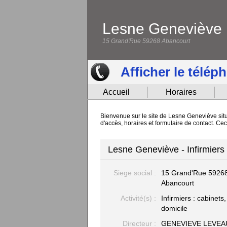
Lesne Geneviève
15 Grand'Rue 59268 Abancourt
Afficher le télép
Accueil
Horaires
Bienvenue sur le site de Lesne Geneviève situé
d'accès, horaires et formulaire de contact. C
Lesne Geneviève - Infirmiers 
Siege social :
15 Grand'Rue
5926
Abancourt
Activité(s) :
Infirmiers : cabinets,
domicile
Directeur :
GENEVIEVE LEVEA