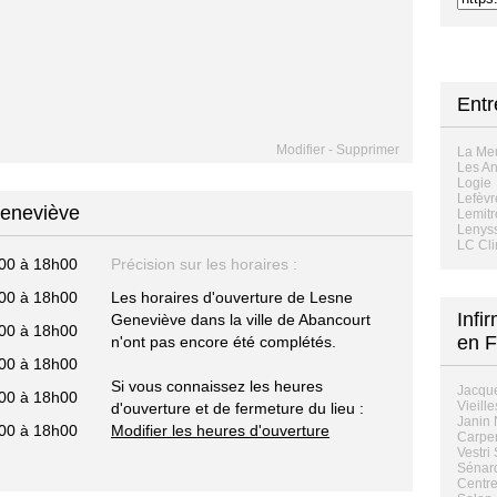
Ent
Modifier
-
Supprimer
La Me
Les An
Logie
Lefèvr
Geneviève
Lemitr
Lenyss
LC Cl
00 à 18h00
Précision sur les horaires :
00 à 18h00
Les horaires d'ouverture de Lesne
Infi
Geneviève dans la ville de Abancourt
00 à 18h00
en F
n'ont pas encore été complétés.
00 à 18h00
Si vous connaissez les heures
Jacque
00 à 18h00
Vieill
d'ouverture et de fermeture du lieu :
Janin 
00 à 18h00
Modifier les heures d'ouverture
Carpe
Vestri
Sénard
Centre