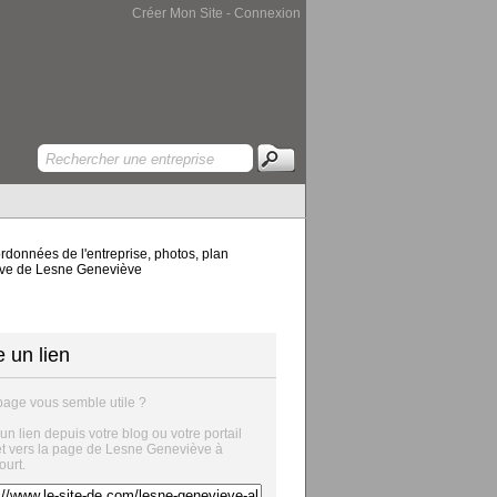
Créer Mon Site
-
Connexion
ordonnées de l'entreprise, photos, plan
viève de Lesne Geneviève
e un lien
page vous semble utile ?
 un lien depuis votre blog ou votre portail
et vers la page de Lesne Geneviève à
urt.