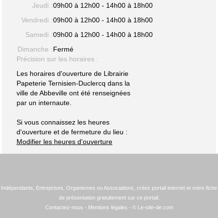
Jeudi :
09h00 à 12h00 - 14h00 à 18h00
Vendredi :
09h00 à 12h00 - 14h00 à 18h00
Samedi :
09h00 à 12h00 - 14h00 à 18h00
Dimanche :
Fermé
Précision sur les horaires :
Les horaires d'ouverture de Librairie
Papeterie Ternisien-Duclercq dans la
ville de Abbeville ont été renseignées
par un internaute.
Si vous connaissez les heures
d'ouverture et de fermeture du lieu :
Modifier les heures d'ouverture
Indépendants, Entreprises, Organismes ou Associations, créez portail internet et votre fiche
de présentation gratuitement sur ce portail.
Contactez-nous
-
Mentions légales
- © Le-site-de.com