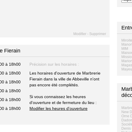
Entr
Modifier
-
Supprimer
Miroit
Manon
MIM
e Fierain
Maison
Missio
Mario
00 à 18h00
Précision sur les horaires :
Magasi
Mayeu
00 à 18h00
Les horaires d'ouverture de Marbrerie
Fierain dans la ville de Abbeville n'ont
00 à 18h00
pas encore été complétés.
Marb
00 à 18h00
déco
Si vous connaissez les heures
00 à 18h00
d'ouverture et de fermeture du lieu :
Marbre
00 à 18h00
Modifier les heures d'ouverture
New De
Orne D
Dadon
Sociét
Denis 