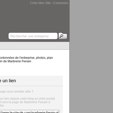
Créer Mon Site
-
Connexion
ordonnées de l'entreprise, photos, plan
ain de Marbrerie Fierain
e un lien
page vous semble utile ?
 un lien depuis votre blog ou votre portail
et vers la page de Marbrerie Fierain à
lle.