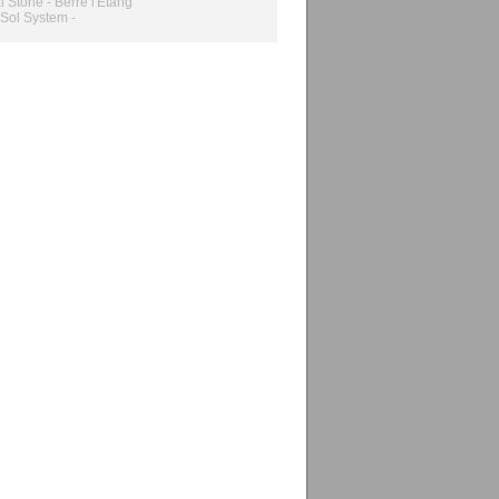
l Stone - Berre l'Etang
Sol System -