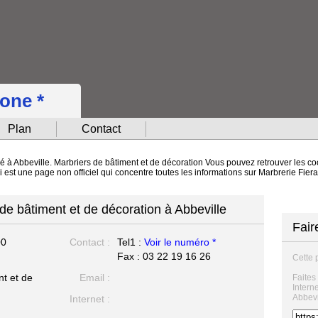
hone *
Plan
Contact
ué à Abbeville. Marbriers de bâtiment et de décoration Vous pouvez retrouver les co
i est une page non officiel qui concentre toutes les informations sur Marbrerie Fier
 de bâtiment et de décoration à Abbeville
Fair
00
Contact :
Tel1 :
Voir le numéro *
Fax : 03 22 19 16 26
Cette 
nt et de
Email :
Faites
Intern
Abbevi
Internet :