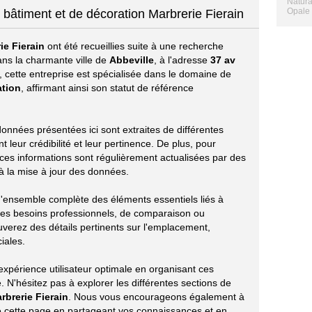
Natura
Opale 
 bâtiment et de décoration Marbrerie Fierain
ie Fierain
ont été recueillies suite à une recherche
ans la charmante ville de
Abbeville
, à l'adresse
37 av
, cette entreprise est spécialisée dans le domaine de
ation
, affirmant ainsi son statut de référence
 données présentées ici sont extraites de différentes
leur crédibilité et leur pertinence. De plus, pour
 ces informations sont régulièrement actualisées par des
t à la mise à jour des données.
 d'ensemble complète des éléments essentiels liés à
 des besoins professionnels, de comparaison ou
uverez des détails pertinents sur l'emplacement,
ciales.
xpérience utilisateur optimale en organisant ces
 N'hésitez pas à explorer les différentes sections de
rbrerie Fierain
. Nous vous encourageons également à
 de cette page en partageant vos connaissances et en