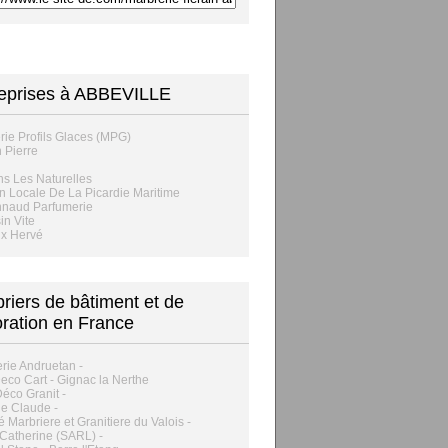
eprises à ABBEVILLE
erie Profils Glaces (MPG)
 Pierre
s Les Naturelles
n Locale De La Picardie Maritime
nnaud Parfumerie
n Vite
x Hervé
riers de bâtiment et de
ration en France
rie Andruetan -
co Cart - Gignac la Nerthe
éco Granit -
e Claude -
é Marbriere et Granitiere du Valois -
Catherine (SARL) -