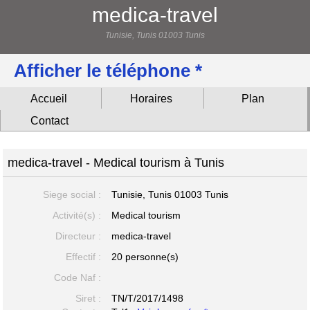
medica-travel
Tunisie, Tunis 01003 Tunis
Afficher le téléphone *
Accueil
Horaires
Plan
Contact
medica-travel - Medical tourism à Tunis
Siege social :
Tunisie, Tunis
01003 Tunis
Activité(s) :
Medical tourism
Directeur :
medica-travel
Effectif :
20 personne(s)
Code Naf :
Siret :
TN/T/2017/1498