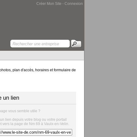
Créer Mon Site
-
Connexion
hotos, plan d'accès, horaires et formulaire de
e un lien
page vous semble utile ?
 un lien depuis votre blog ou votre portail
et vers la page de Nm 69 à Vaulx-en-Velin.