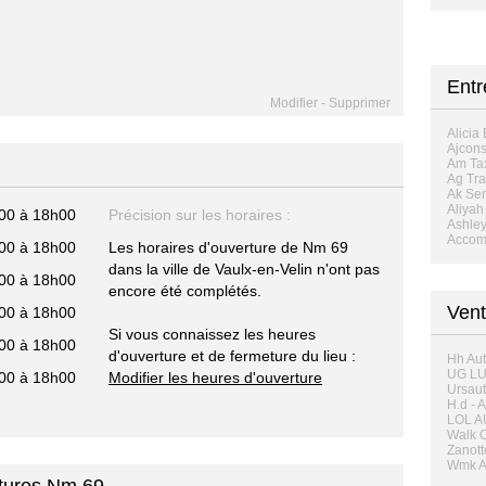
Entr
Modifier
-
Supprimer
Alicia
Ajcons
Am Ta
Ag Tra
Ak Ser
Aliyah
00 à 18h00
Précision sur les horaires :
Ashle
Accomp
00 à 18h00
Les horaires d'ouverture de Nm 69
dans la ville de Vaulx-en-Velin n'ont pas
00 à 18h00
encore été complétés.
Vent
00 à 18h00
Si vous connaissez les heures
00 à 18h00
d'ouverture et de fermeture du lieu :
Hh Aut
UG LU
00 à 18h00
Modifier les heures d'ouverture
Ursaut
H.d - 
LOL A
Walk C
Zanott
Wmk A