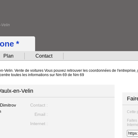
-Velin
hone *
Plan
Contact
n-Velin. Vente de voitures Vous pouvez retrouver les coordonnées de l'entreprise, p
oncentre toutes les informations sur Nm 69 de Nm 69
Vaulx-en-Velin
Fair
Dimitrov
Contact :
n
Cette 
Email :
Faites
Internet :
Intern