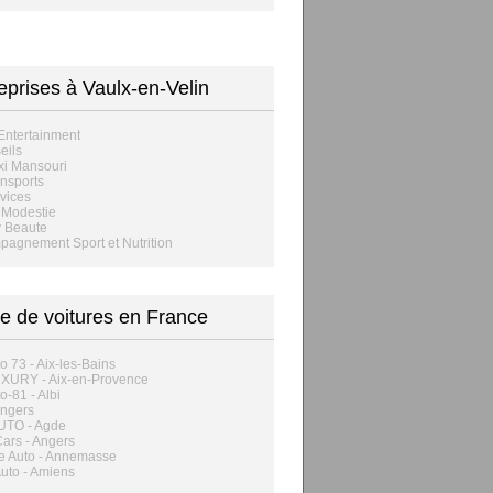
eprises à Vaulx-en-Velin
 Entertainment
eils
xi Mansouri
nsports
vices
 Modestie
y Beaute
agnement Sport et Nutrition
e de voitures en France
o 73 - Aix-les-Bains
XURY - Aix-en-Provence
o-81 - Albi
Angers
UTO - Agde
ars - Angers
e Auto - Annemasse
uto - Amiens