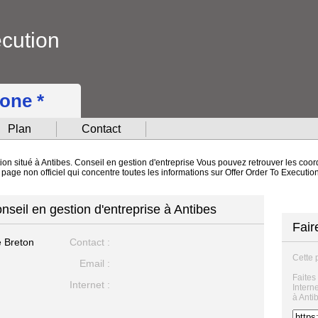
ecution
hone *
Plan
Contact
ion situé à Antibes. Conseil en gestion d'entreprise Vous pouvez retrouver les coor
e page non officiel qui concentre toutes les informations sur Offer Order To Executi
nseil en gestion d'entreprise à Antibes
Fair
e Breton
Contact :
Cette 
Email :
Faites
Internet :
Intern
à Anti