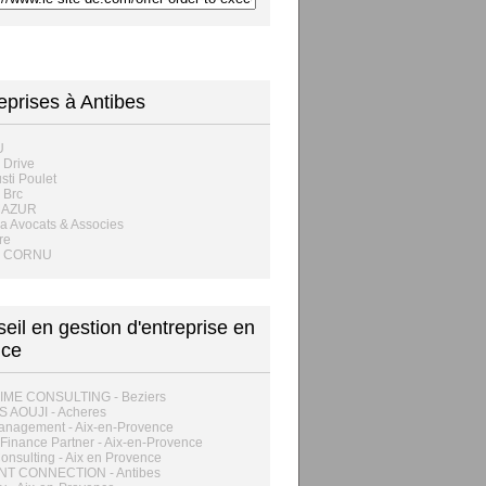
eprises à Antibes
U
 Drive
sti Poulet
 Brc
MAZUR
 Avocats & Associes
re
E CORNU
eil en gestion d'entreprise en
nce
IME CONSULTING - Beziers
 AOUJI - Acheres
anagement - Aix-en-Provence
inance Partner - Aix-en-Provence
onsulting - Aix en Provence
NT CONNECTION - Antibes