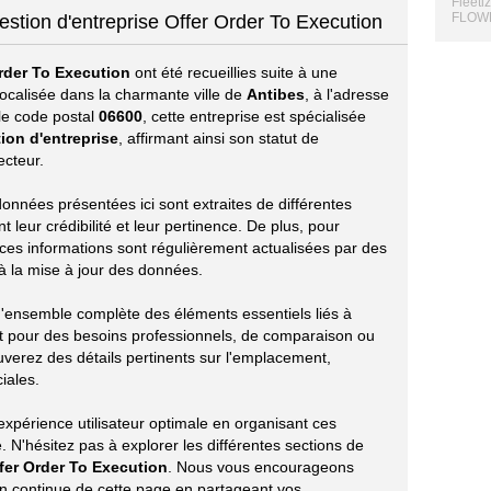
Fleeti
FLOWE
estion d'entreprise Offer Order To Execution
rder To Execution
ont été recueillies suite à une
ocalisée dans la charmante ville de
Antibes
, à l'adresse
 le code postal
06600
, cette entreprise est spécialisée
ion d'entreprise
, affirmant ainsi son statut de
ecteur.
 données présentées ici sont extraites de différentes
leur crédibilité et leur pertinence. De plus, pour
 ces informations sont régulièrement actualisées par des
t à la mise à jour des données.
 d'ensemble complète des éléments essentiels liés à
it pour des besoins professionnels, de comparaison ou
uverez des détails pertinents sur l'emplacement,
ciales.
xpérience utilisateur optimale en organisant ces
 N'hésitez pas à explorer les différentes sections de
fer Order To Execution
. Nous vous encourageons
ion continue de cette page en partageant vos