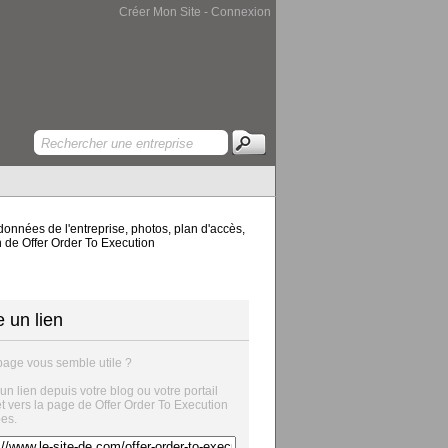
Créer Mon Site
-
Connexion
données de l'entreprise, photos, plan d'accès,
on de Offer Order To Execution
e un lien
page vous semble utile ?
 un lien depuis votre blog ou votre portail
et vers la page de Offer Order To Execution
bes.