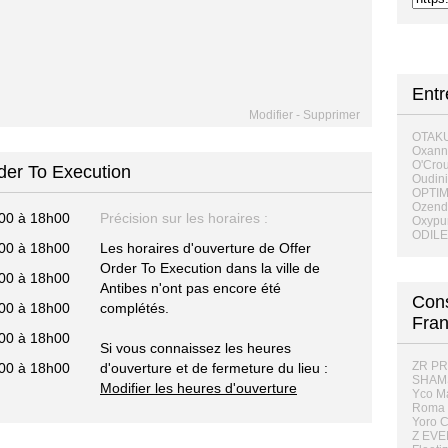
Entr
Modifier
-
Supprimer
OTAK
Oxann
O'Crou
rder To Execution
Oudini
OPTI
Ozenda
00 à 18h00
Précision sur les horaires :
Oxypu
ODIL
00 à 18h00
Les horaires d'ouverture de Offer
Order To Execution dans la ville de
00 à 18h00
Antibes n'ont pas encore été
Cons
00 à 18h00
complétés.
Fra
00 à 18h00
Si vous connaissez les heures
ZR PR
00 à 18h00
d'ouverture et de fermeture du lieu :
SHAMS
Modifier les heures d'ouverture
Yco M
Roma F
Yoro C
Z EVE