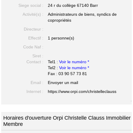
Siege social :
24 r du collège
67140 Barr
Activité(s) :
Administrateurs de biens, syndics de
copropriétés
Directeur :
Effectif :
1 personne(s)
Code Naf :
Siret :
Contact :
Tel1 :
Voir le numéro *
Tel2 :
Voir le numéro *
Fax : 03 90 57 73 81
Email :
Envoyer un mail
Internet :
https://www.orpi.com/christelleclauss
-
Horaires d'ouverture Orpi Christelle Clauss Immobilier
Membre