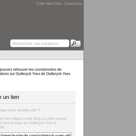
Créer Mon Site
-
Connexion
us pouvez retrouver les coordonnées de
mations sur Outteryck Yves de Outteryck Yves
e un lien
page vous semble utile ?
 un lien depuis votre blog ou votre portail
et vers la page de Outteryck Yves à
lle.