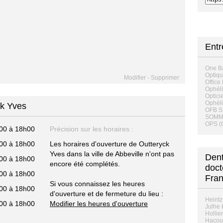
Entr
One Ba
Optiqu
Modifier
-
Supprimer
Office
Ophéli
Optici
Ophél
ck Yves
OFB 
SOMM
OPS (O
00 à 18h00
Précision sur les horaires :
00 à 18h00
Les horaires d'ouverture de Outteryck
Yves dans la ville de Abbeville n'ont pas
Dent
00 à 18h00
encore été complétés.
doct
00 à 18h00
Fra
Si vous connaissez les heures
00 à 18h00
d'ouverture et de fermeture du lieu :
Heintz 
00 à 18h00
Modifier les heures d'ouverture
Julhe 
Hollie
Hacout