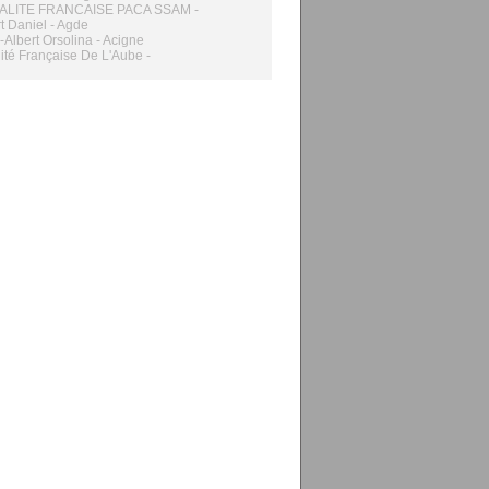
LITE FRANCAISE PACA SSAM -
t Daniel - Agde
s-Albert Orsolina - Acigne
ité Française De L'Aube -