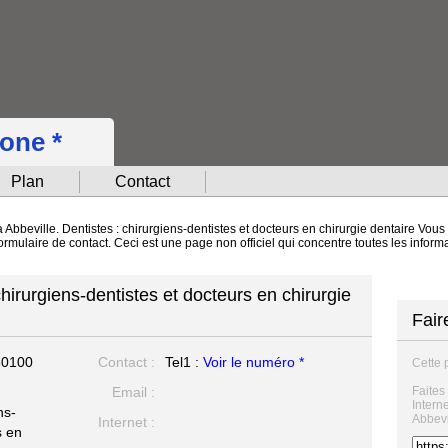
hone *
Plan
Contact
à Abbeville. Dentistes : chirurgiens-dentistes et docteurs en chirurgie dentaire Vo
 formulaire de contact. Ceci est une page non officiel qui concentre toutes les infor
hirurgiens-dentistes et docteurs en chirurgie
Fair
80100
Contact :
Tel1 :
Voir le numéro *
Cette 
Email :
Faites
Intern
ns-
Abbevi
Internet :
s en