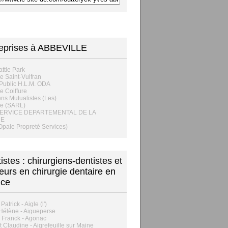
eprises à ABBEVILLE
ttle Park
e Saint-Vulfran
 Public H.L.M. ODA
e Coiffure
ens Mutualistes (Les)
ie (SARL)
SERVICE DEPARTEMENTAL DE LA
E
pale Propreté Services)
istes : chirurgiens-dentistes et
eurs en chirurgie dentaire en
nce
Patrick - Aigle (l')
Hélène - Aigueperse
r Franck - Agonac
 Claudine - Aigrefeuille sur Maine