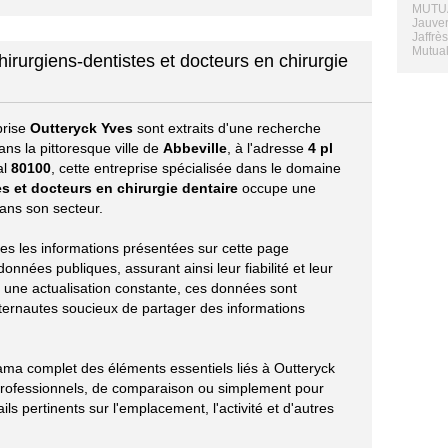
MUTUA
Jauver
Jaffrè
Mutual
hirurgiens-dentistes et docteurs en chirurgie
prise
Outteryck Yves
sont extraits d'une recherche
ns la pittoresque ville de
Abbeville
, à l'adresse
4 pl
al
80100
, cette entreprise spécialisée dans le domaine
es et docteurs en chirurgie dentaire
occupe une
dans son secteur.
utes les informations présentées sur cette page
nnées publiques, assurant ainsi leur fiabilité et leur
r une actualisation constante, ces données sont
ternautes soucieux de partager des informations
rama complet des éléments essentiels liés à Outteryck
professionnels, de comparaison ou simplement pour
ils pertinents sur l'emplacement, l'activité et d'autres