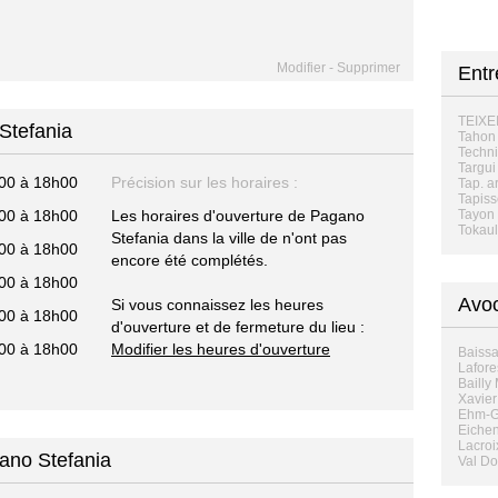
Modifier
-
Supprimer
Entr
TEIXE
Stefania
Tahon
Techni
Targui
00 à 18h00
Précision sur les horaires :
Tap. a
Tapiss
00 à 18h00
Les horaires d'ouverture de Pagano
Tayon 
Tokaul
Stefania dans la ville de n'ont pas
00 à 18h00
encore été complétés.
00 à 18h00
Avoc
Si vous connaissez les heures
00 à 18h00
d'ouverture et de fermeture du lieu :
00 à 18h00
Modifier les heures d'ouverture
Baissa
Lafores
Bailly
Xavier
Ehm-Ga
Eichen
Lacroi
ano Stefania
Val Do