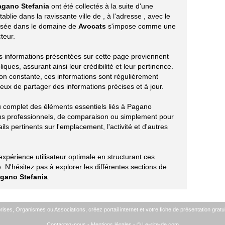
agano Stefania
ont été collectés à la suite d'une
ablie dans la ravissante ville de
, à l'adresse
, avec le
alisée dans le domaine de
Avocats
s'impose comme une
teur.
les informations présentées sur cette page proviennent
ues, assurant ainsi leur crédibilité et leur pertinence.
ion constante, ces informations sont régulièrement
eux de partager des informations précises et à jour.
çu complet des éléments essentiels liés à Pagano
ins professionnels, de comparaison ou simplement pour
ils pertinents sur l'emplacement, l'activité et d'autres
périence utilisateur optimale en structurant ces
 N'hésitez pas à explorer les différentes sections de
gano Stefania
.
ises, Organismes ou Associations, créez portail internet et votre fiche de présentation gratui
Contactez-nous
-
Mentions légales
- © Le-site-de.com