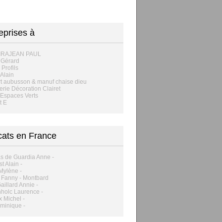
eprises à
IRAJEAN PAUL
 Gérard
 Profils
 Alain
rt aubusson & manuf chaise dieu
erie Décoration Clairet
Espaces Verts
t E
ats en France
s de Guardia Anne -
t Alain -
 Mylène -
 Fanny - Montbard
illard Annie -
holc Laurence -
x Michel -
minique -