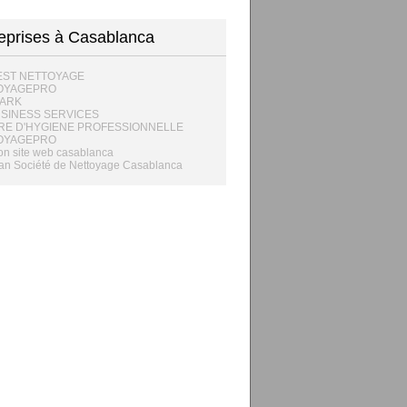
eprises à Casablanca
EST NETTOYAGE
OYAGEPRO
ARK
USINESS SERVICES
RE D'HYGIENE PROFESSIONNELLE
OYAGEPRO
on site web casablanca
an Société de Nettoyage Casablanca