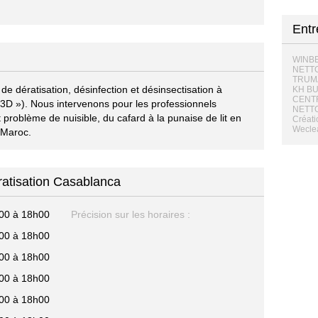
Entr
WINB
NETT
TRUM
dératisation, désinfection et désinsectisation à
KH B
CENT
3D »). Nous intervenons pour les professionnels
NETT
 problème de nuisible, du cafard à la punaise de lit en
Créati
Wecle
 Maroc.
ratisation Casablanca
00 à 18h00
Précision sur les horaires :
00 à 18h00
00 à 18h00
00 à 18h00
00 à 18h00