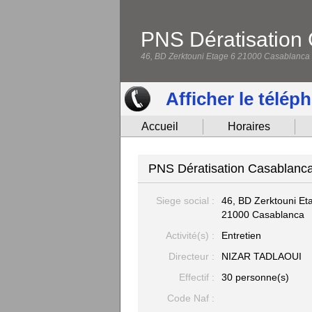
PNS Dératisation
46, BD Zerktouni Etage 6 21000 Casablanca
Afficher le télép
Accueil
Horaires
PNS Dératisation Casablanca
Siege social :
46, BD Zerktouni Et
21000 Casablanca
Activité(s) :
Entretien
Directeur :
NIZAR TADLAOUI
Effectif :
30 personne(s)
Code Naf :