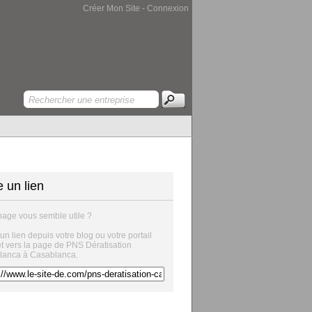
Créer Mon Site
-
Connexion
e un lien
page vous semble utile ?
 un lien depuis votre blog ou votre portail
et vers la page de PNS Dératisation
lanca à Casablanca.