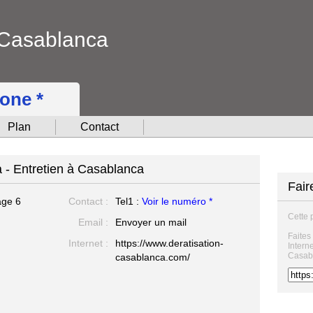
 Casablanca
hone *
Plan
Contact
 - Entretien à Casablanca
Fair
age 6
Contact :
Tel1 :
Voir le numéro *
Cette 
Email :
Envoyer un mail
Faites
Internet :
https://www.deratisation-
Intern
Casab
casablanca.com/