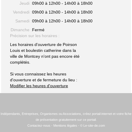
Jeudi :
09h00 à 12h00 - 14h00 à 18h00
Vendredi :
09h00 à 12h00 - 14h00 à 18h00
Samedi :
09h00 à 12h00 - 14h00 à 18h00
Dimanche :
Fermé
Précision sur les horaires :
Les horaires d'ouverture de Poirson
Louis et boulestin catherine dans la
ville de Montcey n'ont pas encore été
complétés.
Si vous connaissez les heures
d'ouverture et de fermeture du lieu :
Modifier les heures d'ouverture
Indépendants, Entreprises, Organismes ou Associations, créez portail internet et votre fiche
de présentation gratuitement sur ce portail.
Contactez-nous
-
Mentions légales
- © Le-site-de.com