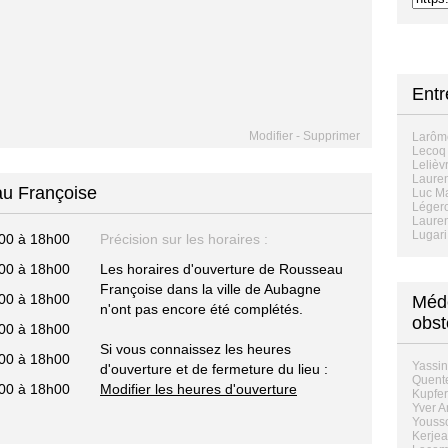
Ent
Modifier
-
Supprimer
Larôme
Lecoq
Lelièv
Lauren
au Françoise
Luc M
Légero
Lauren
Lugar
00 à 18h00
Précision sur les horaires :
00 à 18h00
Les horaires d'ouverture de Rousseau
Françoise dans la ville de Aubagne
00 à 18h00
Méde
n'ont pas encore été complétés.
obst
00 à 18h00
Si vous connaissez les heures
00 à 18h00
Yassin
d'ouverture et de fermeture du lieu :
Quente
00 à 18h00
Modifier les heures d'ouverture
Kupfer
Yver A
Yousso
Kerjea