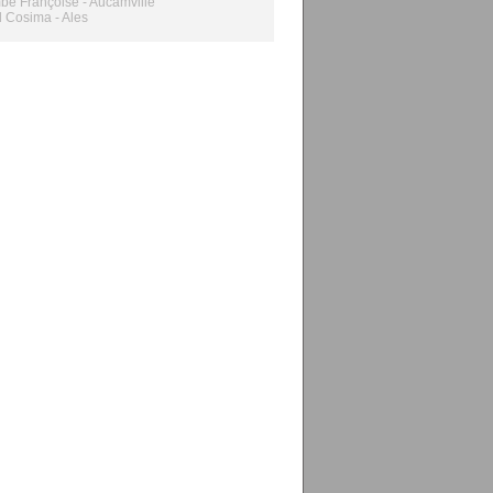
e Françoise - Aucamville
 Cosima - Ales