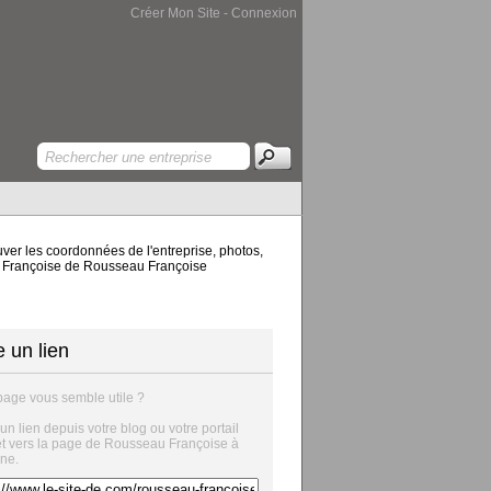
Créer Mon Site
-
Connexion
er les coordonnées de l'entreprise, photos,
eau Françoise de Rousseau Françoise
e un lien
page vous semble utile ?
 un lien depuis votre blog ou votre portail
et vers la page de Rousseau Françoise à
ne.