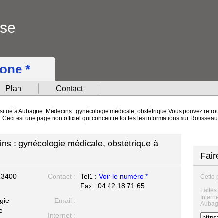
ise
hone *
Plan
Contact
situé à Aubagne. Médecins : gynécologie médicale, obstétrique Vous pouvez retrouv
ct. Ceci est une page non officiel qui concentre toutes les informations sur Rouss
s : gynécologie médicale, obstétrique à
Fair
13400
Contact :
Tel1 :
Voir le numéro *
Cette 
Fax : 04 42 18 71 65
Faites
Intern
gie
Email :
Aubag
e
Internet :