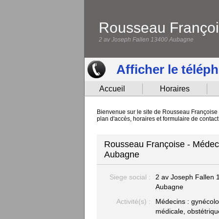
Rousseau Franço
2 av Joseph Fallen 13400 Aubagne
Afficher le télép
Accueil
Horaires
Bienvenue sur le site de Rousseau Françoise 
plan d'accès, horaires et formulaire de conta
Rousseau Françoise - Médecin
Aubagne
Siege social :
2 av Joseph Fallen
Aubagne
Activité(s) :
Médecins : gynécolo
médicale, obstétriqu