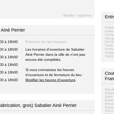
Modifier
-
Supprimer
Entr
Famill
 Ainé Perrier
la Mar
Fachea
Farrug
00 à 18h00
Précision sur les horaires :
FACO
Fantin
00 à 18h00
Les horaires d'ouverture de Sabatier
Fanfre
Feuge
Ainé Perrier dans la ville de n'ont pas
Fadicl
00 à 18h00
encore été complétés.
00 à 18h00
Si vous connaissez les heures
00 à 18h00
Cout
d'ouverture et de fermeture du lieu :
Fra
00 à 18h00
Modifier les heures d'ouverture
Marcel
Etabli
Saint 
David 
Emoutu
fabrication, gros) Sabatier Ainé Perrier
Dassau
JFG Cr