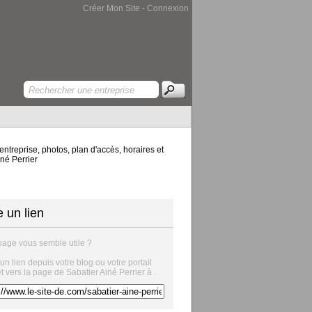
Créer Mon Site
-
Connexion
entreprise, photos, plan d'accès, horaires et
iné Perrier
e un lien
page vous semble utile ?
 un lien depuis votre blog ou votre portail
et vers la page de Sabatier Ainé Perrier à .