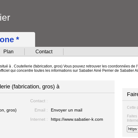
ier
hone *
Plan
Contact
situé à . Coutellerie (fabrication, gros) Vous pouvez retrouver les coordonnées de l'
ficiel qui concentre toutes les informations sur Sabatier Ainé Perrier de Sabatier A
erie (fabrication, gros) à
Fair
Contact :
Cette 
ion, gros)
Email :
Envoyer un mail
Faites
Internet :
https://www.sabatier-k.com
Intern