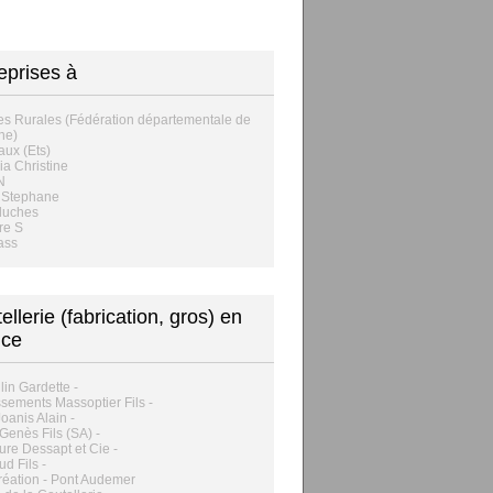
eprises à
es Rurales (Fédération départementale de
ne)
ux (Ets)
ia Christine
N
 Stephane
luches
re S
ass
ellerie (fabrication, gros) en
nce
lin Gardette -
ssements Massoptier Fils -
Joanis Alain -
Genès Fils (SA) -
re Dessapt et Cie -
d Fils -
éation - Pont Audemer