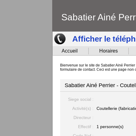
Sabatier Ainé Perr
Afficher le télép
Accueil
Horaires
Bienvenue sur le site de Sabatier Ainé Perrier 
formulaire de contact. Ceci est une page non of
Sabatier Ainé Perrier - Coutell
Siege social :
Activité(s) :
Coutellerie (fabricat
Directeur :
Effectif :
1 personne(s)
Code Naf :