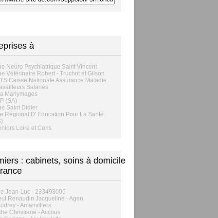
eprises à
ue Neuro Psychiatrique Saint Vincent
ue Vétérinaire Robert - Truchot et Gilson
S Caisse Nationale Assurance Maladie
availleurs Salariés
a Marlymages
P (SA)
ue Saint Didier
e Régional D' Education Pour La Santé
)
éniors Loire et Cens
rmiers : cabinets, soins à domicile
rance
ie Jean-Luc - 233493005
ul Renaudin Jacqueline - Agen
Audrey - Amanvillers
he Christiane - Accous