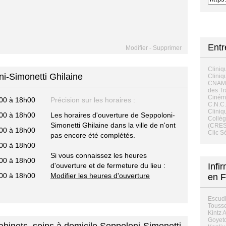
Entr
Modifier
-
Supprimer
Cliniq
ni-Simonetti Ghilaine
Cliniq
CNAMT
des Tr
Ciném
00 à 18h00
Précision sur les horaires :
C.N.C.
Cliniq
00 à 18h00
Les horaires d'ouverture de Seppoloni-
Collèg
Simonetti Ghilaine dans la ville de n'ont
(CRES
00 à 18h00
Clic S
pas encore été complétés.
00 à 18h00
Si vous connaissez les heures
00 à 18h00
d'ouverture et de fermeture du lieu :
Infi
00 à 18h00
Modifier les heures d'ouverture
en F
Escud
Tousse
Kintz 
Goyetc