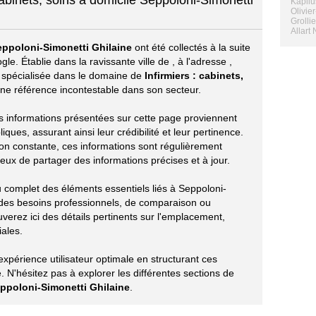
cabinets, soins à domicile Seppoloni-Simonetti
Kapliu
Olivie
Grolli
Allart 
eppoloni-Simonetti Ghilaine
ont été collectés à la suite
le. Établie dans la ravissante ville de
, à l'adresse
,
e spécialisée dans le domaine de
Infirmiers : cabinets,
 référence incontestable dans son secteur.
les informations présentées sur cette page proviennent
ues, assurant ainsi leur crédibilité et leur pertinence.
ion constante, ces informations sont régulièrement
eux de partager des informations précises et à jour.
u complet des éléments essentiels liés à Seppoloni-
 des besoins professionnels, de comparaison ou
verez ici des détails pertinents sur l'emplacement,
iales.
périence utilisateur optimale en structurant ces
 N'hésitez pas à explorer les différentes sections de
ppoloni-Simonetti Ghilaine
.