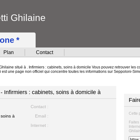
ti Ghilaine
hone *
Plan
Contact
hilaine situé à . Infirmiers : cabinets, soins à domicile Vous pouvez retrouver les 
ci est une page non officiel qui concentre toutes les informations sur Seppoloni-Si
 Infirmiers : cabinets, soins à domicile à
Fair
Contact :
Cette 
 soins à
Email :
Faites
Internet :
Intern
Ghilai