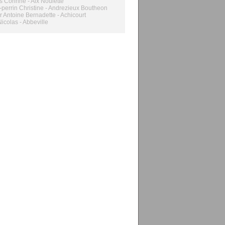
s Corinne - Aix Noulette
r-perrin Christine - Andrezieux Boutheon
er Antoine Bernadette - Achicourt
Nicolas - Abbeville