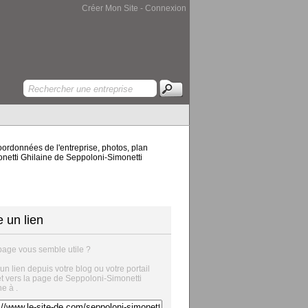
Créer Mon Site
-
Connexion
coordonnées de l'entreprise, photos, plan
monetti Ghilaine de Seppoloni-Simonetti
e un lien
page vous semble utile ?
 un lien depuis votre blog ou votre portail
et vers la page de Seppoloni-Simonetti
ne à .