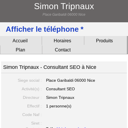
Simon Tripnaux
Place Garibaldi 06000 Nice
Afficher le téléphone *
Accueil
Horaires
Produits
Plan
Contact
Simon Tripnaux - Consultant SEO à Nice
Siege social :
Place Garibaldi
06000 Nice
Activité(s) :
Consultant SEO
Directeur :
Simon Tripnaux
Effectif :
1 personne(s)
Code Naf :
Siret :