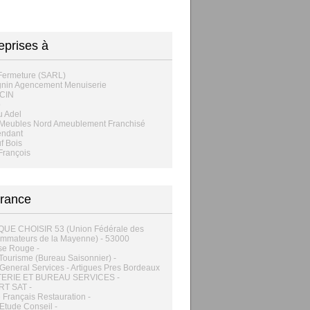
eprises à
Fermeture (SARL)
nin Agencement Menuiserie
CIN
ô
u Adel
Meubles Nord Ameublement Franchisé
endant
f Bois
François
rance
 QUE CHOISIR 53 (Union Fédérale des
mmateurs de la Mayenne) - 53000
se Rouge -
 Tourisme (Bureau Saisonnier) -
General Services - Artigues Pres Bordeaux
ERIE ET BUREAU SERVICES -
RT SAT -
 Français Restauration -
Etude Conseil -