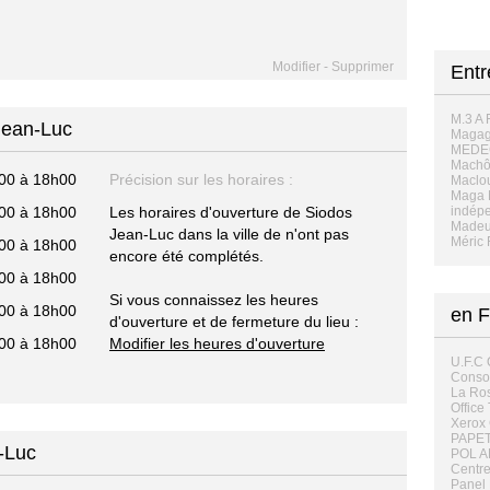
Modifier
-
Supprimer
Entr
M.3 A 
Jean-Luc
Magag
MEDE
Mach
00 à 18h00
Précision sur les horaires :
Maclo
Maga 
00 à 18h00
Les horaires d'ouverture de Siodos
indép
Madeu
Jean-Luc dans la ville de n'ont pas
Méric 
00 à 18h00
encore été complétés.
00 à 18h00
Si vous connaissez les heures
00 à 18h00
en F
d'ouverture et de fermeture du lieu :
00 à 18h00
Modifier les heures d'ouverture
U.F.C
Conso
La Ro
Office
Xerox 
PAPET
-Luc
POL A
Centre
Panel 