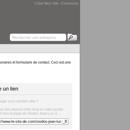
Créer Mon Site
-
Connexion
oraires et formulaire de contact. Ceci est une
e un lien
page vous semble utile ?
 un lien depuis votre blog ou votre portail
et vers la page de Siodos Jean-Luc à .