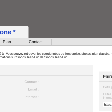
hone *
Plan
Contact
 à . Vous pouvez retrouver les coordonnées de l'entreprise, photos, plan d'accès, h
formations sur Siodos Jean-Luc de Siodos Jean-Luc
Fair
Contact :
Cette 
Email :
Faites
Internet :
Intern