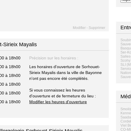
Ent
Modifier
-
Supprimer
Soubir
-Sirieix Mayalis
Sauveg
Basque
Ser-K
Salles
00 à 18h00
Précision sur les horaires :
Scohy 
SLI (M
00 à 18h00
Les horaires d'ouverture de Sorhouet-
Servic
Sirieix Mayalis dans la ville de Bayonne
Nation
00 à 18h00
Sauve
n'ont pas encore été complétés.
00 à 18h00
Si vous connaissez les heures
00 à 18h00
d'ouverture et de fermeture du lieu :
Méde
00 à 18h00
Modifier les heures d'ouverture
Smolis
Kennel
Saada-
Corde
Viel B
CO-MI