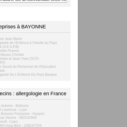
reprises à BAYONNE
on Jean Marie
arde de l'Enfance à l'Adulte du Pays
 (S.E.A.P.B)
onten France
-Mazou Christel
Alain et Jean-Yves (SCP)
FP)
e Social du Personnel de l'Education
ale
garde De L'Enfance Du Pays Basque
cins : allergologie en France
 Antoine - Bethune
 Laurence - Lyon
Buisson Françoise - Arpajon
bar Vanina - 382533940
enoît - Caen
NH Hoai-Bich - 238247254