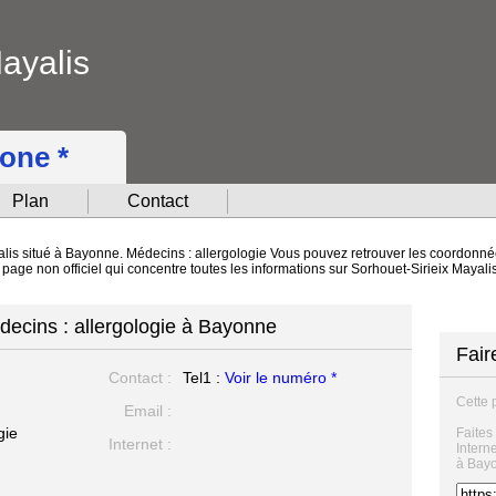
ayalis
hone *
Plan
Contact
alis situé à Bayonne. Médecins : allergologie Vous pouvez retrouver les coordonnées
e page non officiel qui concentre toutes les informations sur Sorhouet-Sirieix Mayal
decins : allergologie à Bayonne
Fair
Contact :
Tel1 :
Voir le numéro *
Cette 
Email :
gie
Faites
Internet :
Intern
à Bay