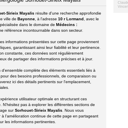
llergologie Sorhouet-Sirieix Mayalis
Claude
Vincen
et-Sirieix Mayalis
résulte d'une recherche approfondie
e ville de
Bayonne
, à l'adresse
10 r Lormand
, avec le
 spécialisée dans le domaine de
Médecins :
 référence incontournable dans son secteur.
s les informations présentées sur cette page proviennent
ues, garantissant ainsi leur fiabilité et leur pertinence.
ion constante, ces données sont régulièrement
eux de partager des informations précises et à jour.
on d'ensemble complète des éléments essentiels liés à
t pour des besoins professionnels, de comparaison ou
verez ici des détails pertinents sur l'emplacement,
iales.
périence utilisateur optimale en structurant ces
 N'hésitez pas à explorer les différentes sections de
tage sur
Sorhouet-Sirieix Mayalis
. Nous vous
à l'amélioration continue de cette page en partageant
r les informations pertinentes.