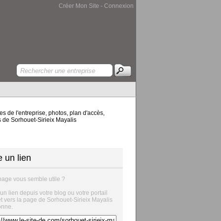
Créer Mon Site
-
Connexion
 de l'entreprise, photos, plan d'accès,
is de Sorhouet-Sirieix Mayalis
e un lien
page vous semble utile ?
 un lien depuis votre blog ou votre portail
et vers la page de Sorhouet-Sirieix Mayalis
onne.