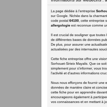
Informations sur Médecins : a
La page dédiée à l'entreprise
Sorhou
sur Google. Nichée dans la charmant
code postal
64100
, cette entreprise
allergologie
est reconnue comme une
Il est crucial de souligner que toute
de différentes bases de données publiq
De plus, pour assurer une actualisat
actualisées par des internautes souci
Cette fiche entreprise offre une visi
Sorhouet-Sirieix Mayalis. Que ce soi
simplement pour s'informer, vous trou
l'activité et d'autres informations cruc
Nous nous efforçons de fournir une ex
données de manière claire et concise.
cette fiche pour en apprendre davan
encourageons également à participer 
vos connaissances et en mettant à jou