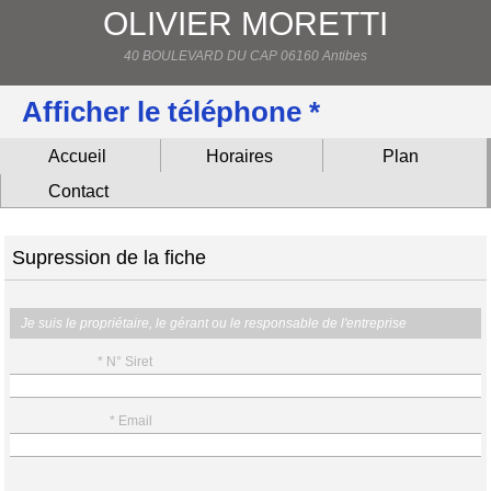
OLIVIER MORETTI
40 BOULEVARD DU CAP 06160 Antibes
Afficher le téléphone *
Accueil
Horaires
Plan
Contact
Supression de la fiche
Je suis le propriétaire, le gérant ou le responsable de l'entreprise
* N° Siret
* Email