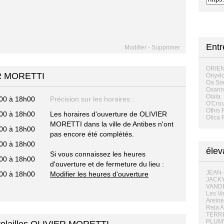
Entr
Modifier
-
Supprimer
ORIEN
ER MORETTI
Onyxl
Oa Ser
Oxann
Olala
00 à 18h00
Précision sur les horaires :
O'Crou
Othis 
00 à 18h00
Les horaires d'ouverture de OLIVIER
Olica 
MORETTI dans la ville de Antibes n'ont
00 à 18h00
pas encore été complétés.
00 à 18h00
élev
Si vous connaissez les heures
00 à 18h00
d'ouverture et de fermeture du lieu :
JEAN-
00 à 18h00
Modifier les heures d'ouverture
JACKY
VANDE
Les Vo
Areine
Reja A
TERRE
PLUM'E