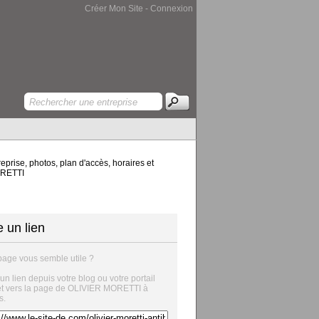
Créer Mon Site
-
Connexion
prise, photos, plan d'accès, horaires et
MORETTI
e un lien
page vous semble utile ?
 un lien depuis votre blog ou votre portail
et vers la page de OLIVIER MORETTI à
s.