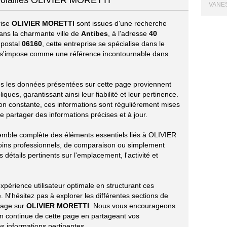
 volailles OLIVIER MORETTI
VANES
rise
OLIVIER MORETTI
sont issues d'une recherche
ans la charmante ville de
Antibes
, à l'adresse
40
 postal
06160
, cette entreprise se spécialise dans le
s'impose comme une référence incontournable dans
utes les données présentées sur cette page proviennent
ues, garantissant ainsi leur fiabilité et leur pertinence.
ion constante, ces informations sont régulièrement mises
e partager des informations précises et à jour.
emble complète des éléments essentiels liés à OLIVIER
ins professionnels, de comparaison ou simplement
 détails pertinents sur l'emplacement, l'activité et
périence utilisateur optimale en structurant ces
 N'hésitez pas à explorer les différentes sections de
tage sur
OLIVIER MORETTI
. Nous vous encourageons
ion continue de cette page en partageant vos
s informations pertinentes.