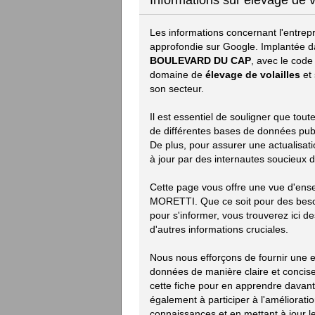
Informations sur élevage de
Les informations concernant l'entrep
approfondie sur Google. Implantée d
BOULEVARD DU CAP
, avec le code
domaine de
élevage de volailles
et 
son secteur.
Il est essentiel de souligner que to
de différentes bases de données publiq
De plus, pour assurer une actualisat
à jour par des internautes soucieux d
Cette page vous offre une vue d'ens
MORETTI. Que ce soit pour des beso
pour s'informer, vous trouverez ici des
d'autres informations cruciales.
Nous nous efforçons de fournir une ex
données de manière claire et concise.
cette fiche pour en apprendre davan
également à participer à l'améliorat
connaissances et en mettant à jour le