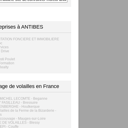
eprises à ANTIBES
TATION FONCIERE ET IMMOBILIERE
oc
vices
 Drive
sti Poulet
Formation
Realty
age de volailles en France
MICHEL LECOMTE - Beganne
 FASILLEAU - Bressuire
NBERGHE - Houtkerque
lailles de la Ferme de la Bizarderie -
s
ccouvage - Mauges-sur-Loire
 DE VOLAILLES - Blessy
PI - Couffe