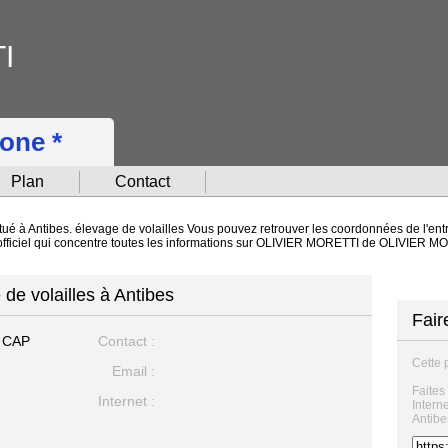
I
hone *
Plan
Contact
é à Antibes. élevage de volailles Vous pouvez retrouver les coordonnées de l'entre
 officiel qui concentre toutes les informations sur OLIVIER MORETTI de OLIVIER 
e volailles à Antibes
Fair
 CAP
Contact :
Cette 
Email :
Faites
Internet :
Intern
Antibe