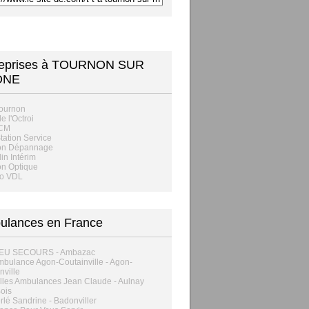
reprises à TOURNON SUR
ONE
Tournon
e l'Octroi
ACM
Station Service
on Dépannage
in Intérim
on Optique
no VDL
ulances en France
EU SECOURS - Ambazac
mbulance Agon-Coutainville - Agon-
nville
les Ambulances Jean Claude - Aulnay
ois
lé Sandrine - Badonviller