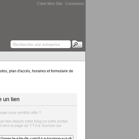
Créer Mon Site
-
Connexion
tos, plan d'accès, horaires et formulaire de
e un lien
page vous semble utile ?
 un lien depuis votre blog ou votre portail
et vers la page de T.T.A à Tournon sur
.