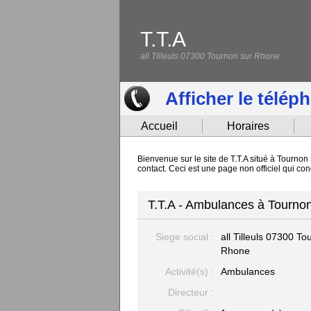
T.T.A
all Tilleuls 07300 Tournon sur Rhone
Afficher le télép
Accueil
Horaires
Bienvenue sur le site de T.T.A situé à Tourno
contact. Ceci est une page non officiel qui con
T.T.A - Ambulances à Tourno
Siege social :
all Tilleuls
07300 Tou
Rhone
Activité(s) :
Ambulances
Directeur :