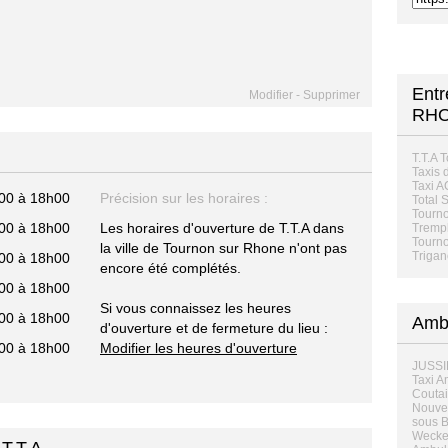
Ent
Modifier
-
Supprimer
RH
T.T.A 
Taxis d
Taxi 
00 à 18h00
Précision sur les horaires :
Total 
Tourn
00 à 18h00
Les horaires d'ouverture de T.T.A dans
Trempl
Tourn
la ville de Tournon sur Rhone n'ont pas
Triga
00 à 18h00
encore été complétés.
00 à 18h00
Si vous connaissez les heures
00 à 18h00
Amb
d'ouverture et de fermeture du lieu :
00 à 18h00
Modifier les heures d'ouverture
JUSSI
Taxi A
Coutai
Nouvel
sous B
Wecker