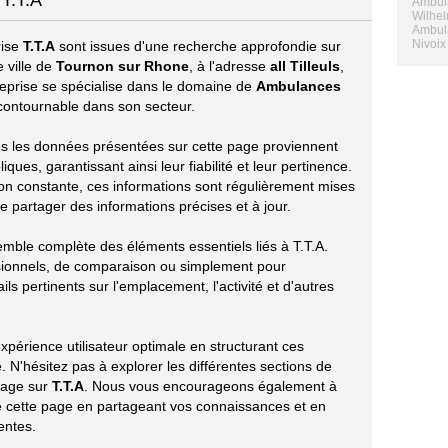
 T.T.A
Ambula
Wilhel
Ambul
Nivoix
rise
T.T.A
sont issues d'une recherche approfondie sur
 ville de
Tournon sur Rhone
, à l'adresse
all Tilleuls
,
treprise se spécialise dans le domaine de
Ambulances
contournable dans son secteur.
utes les données présentées sur cette page proviennent
ues, garantissant ainsi leur fiabilité et leur pertinence.
ion constante, ces informations sont régulièrement mises
e partager des informations précises et à jour.
mble complète des éléments essentiels liés à T.T.A.
sionnels, de comparaison ou simplement pour
ils pertinents sur l'emplacement, l'activité et d'autres
périence utilisateur optimale en structurant ces
 N'hésitez pas à explorer les différentes sections de
tage sur
T.T.A
. Nous vous encourageons également à
 de cette page en partageant vos connaissances et en
entes.