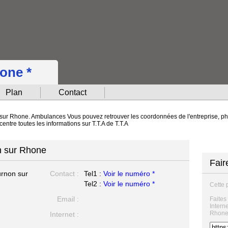
hone *
Plan
Contact
n sur Rhone. Ambulances Vous pouvez retrouver les coordonnées de l'entreprise, pho
centre toutes les informations sur T.T.A de T.T.A
n sur Rhone
Fair
rnon sur
Contact :
Tel1 :
Voir le numéro *
Tel2 :
Voir le numéro *
Cette 
Email :
Faites
Intern
Rhone
Internet :