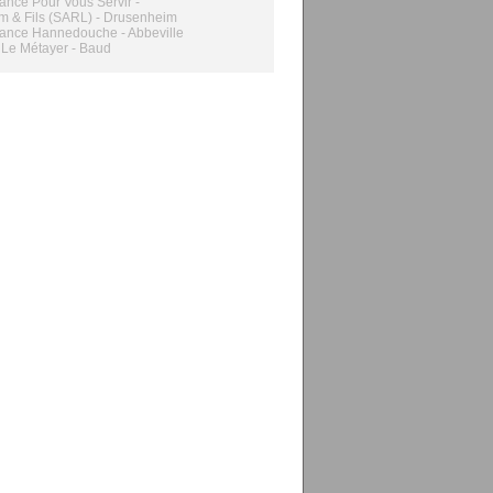
nce Pour Vous Servir -
m & Fils (SARL) - Drusenheim
ance Hannedouche - Abbeville
 Le Métayer - Baud