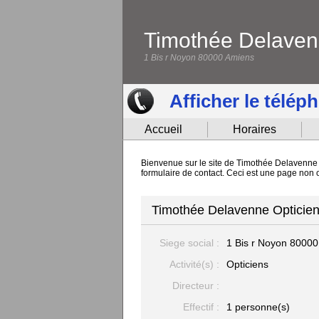
Timothée Delaven
1 Bis r Noyon 80000 Amiens
Afficher le télép
Accueil
Horaires
Bienvenue sur le site de Timothée Delavenne O
formulaire de contact. Ceci est une page non 
Timothée Delavenne Opticien
Siege social :
1 Bis r Noyon
80000
Activité(s) :
Opticiens
Directeur :
Effectif :
1 personne(s)