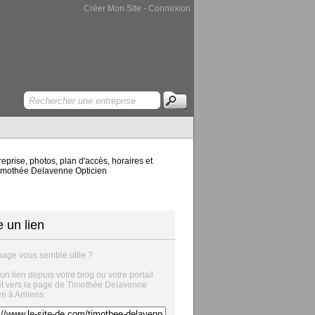
Créer Mon Site
-
Connexion
prise, photos, plan d'accès, horaires et
 Timothée Delavenne Opticien
e un lien
page vous semble utile ?
 un lien depuis votre blog ou votre portail
et vers la page de Timothée Delavenne
en à Amiens.