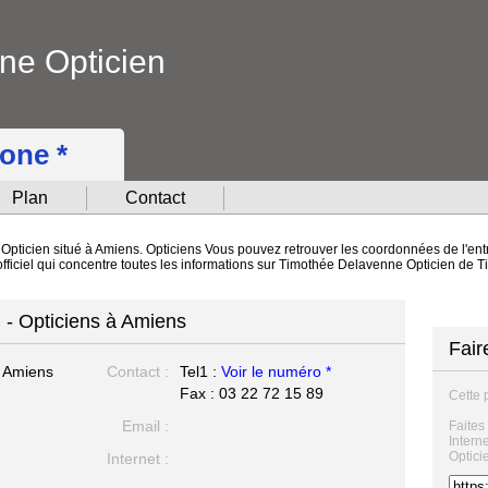
ne Opticien
hone *
Plan
Contact
pticien situé à Amiens. Opticiens Vous pouvez retrouver les coordonnées de l'entre
officiel qui concentre toutes les informations sur Timothée Delavenne Opticien de
 - Opticiens à Amiens
Fair
 Amiens
Contact :
Tel1 :
Voir le numéro *
Fax : 03 22 72 15 89
Cette 
Email :
Faites
Intern
Optici
Internet :