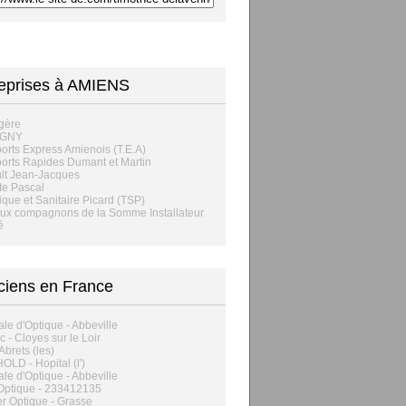
eprises à AMIENS
gère
IGNY
orts Express Amienois (T.E.A)
orts Rapides Dumant et Martin
lt Jean-Jacques
te Pascal
que et Sanitaire Picard (TSP)
ux compagnons de la Somme Installateur
é
ciens en France
le d'Optique - Abbeville
c - Cloyes sur le Loir
 Abrets (les)
LD - Hopital (l')
le d'Optique - Abbeville
Optique - 233412135
 Optique - Grasse