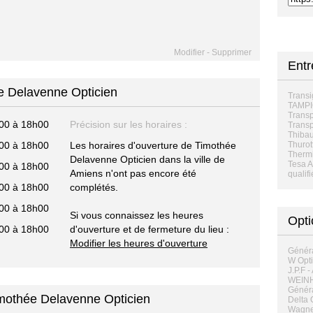
Modifier
-
Supprimer
Entr
ée Delavenne Opticien
Transi
TAMP
Transp
00 à 18h00
Précision sur les horaires :
Transp
Thibau
00 à 18h00
Les horaires d'ouverture de Timothée
Thurot
Thermi
Delavenne Opticien dans la ville de
Tesa A
00 à 18h00
Amiens n'ont pas encore été
qualifi
00 à 18h00
complétés.
00 à 18h00
Si vous connaissez les heures
Opti
00 à 18h00
d'ouverture et de fermeture du lieu :
Modifier les heures d'ouverture
Généra
W Opti
J.P.F -
WEINHO
Généra
imothée Delavenne Opticien
Delta 
Wagner