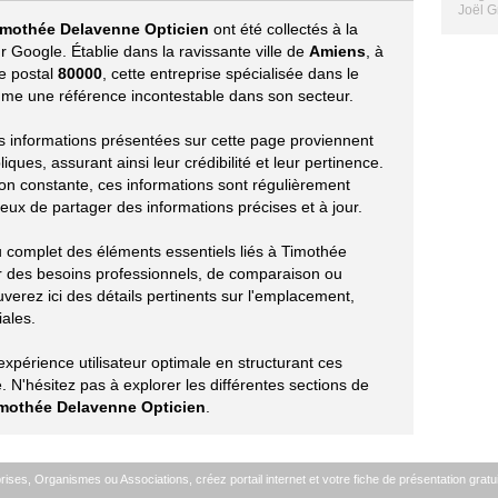
Joël G
imothée Delavenne Opticien
ont été collectés à la
 Google. Établie dans la ravissante ville de
Amiens
, à
de postal
80000
, cette entreprise spécialisée dans le
e une référence incontestable dans son secteur.
les informations présentées sur cette page proviennent
ues, assurant ainsi leur crédibilité et leur pertinence.
ion constante, ces informations sont régulièrement
eux de partager des informations précises et à jour.
çu complet des éléments essentiels liés à Timothée
r des besoins professionnels, de comparaison ou
verez ici des détails pertinents sur l'emplacement,
iales.
périence utilisateur optimale en structurant ces
 N'hésitez pas à explorer les différentes sections de
mothée Delavenne Opticien
.
ises, Organismes ou Associations, créez portail internet et votre fiche de présentation gratui