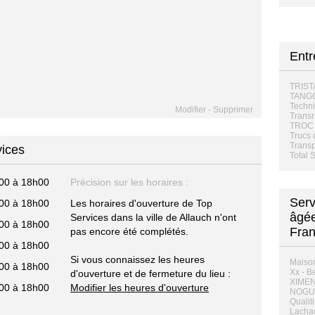
Ent
TRIS
TANG
Techni
Modifier
-
Supprimer
Transr
TROC 
Trucs 
Transp
vices
Total 
00 à 18h00
Précision sur les horaires :
Serv
00 à 18h00
Les horaires d'ouverture de Top
âgée
Services dans la ville de Allauch n'ont
00 à 18h00
Fra
pas encore été complétés.
00 à 18h00
Si vous connaissez les heures
Maison
00 à 18h00
Xx - B
d'ouverture et de fermeture du lieu :
XIMEN
00 à 18h00
Modifier les heures d'ouverture
NOGUE
Qualiti
Lachau