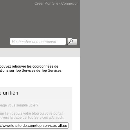
Créer Mon Site
-
Connexion
 pouvez retrouver les coordonnées de
rmations sur Top Services de Top Services
e un lien
page vous semble utile ?
 un lien depuis votre blog ou votre portail
et vers la page de Top Services à Allauch.