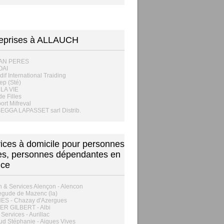
reprises à ALLAUCH
TAN PERES
OAI
dif International Traiding
ep (Sté)
LA VIE
de Filles
ort Mifreval
SEGGA LAPASSET sarl Distrib.
ices à domicile pour personnes
s, personnes dépendantes en
nce
 & Services Alençon - Alencon
egude de Mazenc (la)
ES - Chazay d'Azergues
R GILBERT - Albi
 Services - Aurillac
d Stéphanie - Aigues Vives