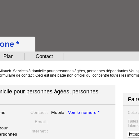
hone *
Plan
Contact
à Allauch. Services à domicile pour personnes âgées, personnes dépendantes Vous
 formulaire de contact. Ceci est une page non officiel qui concentre toutes les info
micile pour personnes âgées, personnes
Fair
ons
Contact :
Mobile :
Voir le numéro *
Cette 
Email :
Faites
Intern
pour
Internet :
ersonnes