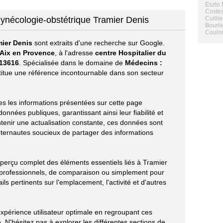
Eszto 
Coste
gynécologie-obstétrique Tramier Denis
Cuilli
Bourli
Coulo
mier Denis
sont extraits d'une recherche sur Google.
Aix en Provence
, à l'adresse
centre Hospitalier du
13616
. Spécialisée dans le domaine de
Médecins :
stitue une référence incontournable dans son secteur
tes les informations présentées sur cette page
onnées publiques, garantissant ainsi leur fiabilité et
ntenir une actualisation constante, ces données sont
nternautes soucieux de partager des informations
aperçu complet des éléments essentiels liés à Tramier
 professionnels, de comparaison ou simplement pour
ils pertinents sur l'emplacement, l'activité et d'autres
xpérience utilisateur optimale en regroupant ces
 N'hésitez pas à explorer les différentes sections de