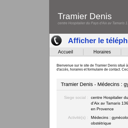
Tramier Denis
centre Hospitalier du Pays d'Aix av Tamaris
Afficher le télép
Accueil
Horaires
Bienvenue sur le site de Tramier Denis situé 
d'accès, horaires et formulaire de contact. Ce
Tramier Denis - Médecins : g
Siege social :
centre Hospitalier d
d'Aix av Tamaris
136
en Provence
Activité(s) :
Médecins : gynécolo
obstétrique