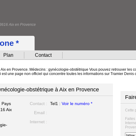
 13616 Aix en Provence
hone *
Plan
Contact
à Aix en Provence. Médecins : gynécologie-obstétrique Vous pouvez retrouver les c
ci est une page non officiel qui concentre toutes les informations sur Tramier Denis
ynécologie-obstétrique à Aix en Provence
Fair
u Pays
Contact :
Tel1 :
Voir le numéro *
16 Aix
Cette 
Email :
Faites
Internet :
Intern
gie-
Prove