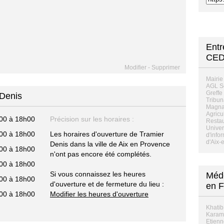
Ent
CED
Modifier
-
Supprimer
Mairie
AGL S
Greffe
 Denis
Tribun
Magnan
Agricu
00 à 18h00
Précision sur les horaires :
Restau
Univer
00 à 18h00
Les horaires d'ouverture de Tramier
d'info
d'Aix-
Denis dans la ville de Aix en Provence
00 à 18h00
n'ont pas encore été complétés.
00 à 18h00
Si vous connaissez les heures
Méde
00 à 18h00
d'ouverture et de fermeture du lieu :
en F
00 à 18h00
Modifier les heures d'ouverture
Khatib
Karam 
Etienn