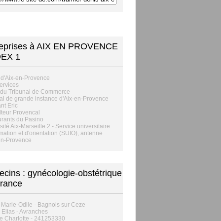
reprises à AIX EN PROVENCE
EX 1
 d'Aix-en-Provence
ervices
 du Tribunal de Commerce
al de grande instance d'Aix-en-Provence
t Eric
lteur Provencal
rants du Pasino
sité Aix-Marseille 2 - Service universitaire
rmation et d'orientation (SUIO), antenne
en-Provence
cins : gynécologie-obstétrique
rance
 Marie-Odile - Bagnols sur Ceze
Elias - Avranches
e Charlotte - 241253330