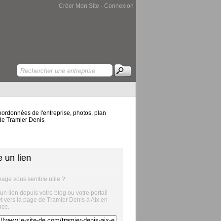
Créer Mon Site
-
Connexion
oordonnées de l'entreprise, photos, plan
 de Tramier Denis
e un lien
page vous semble utile ?
 un lien depuis votre blog ou votre portail
et vers la page de Tramier Denis à Aix en
nce.