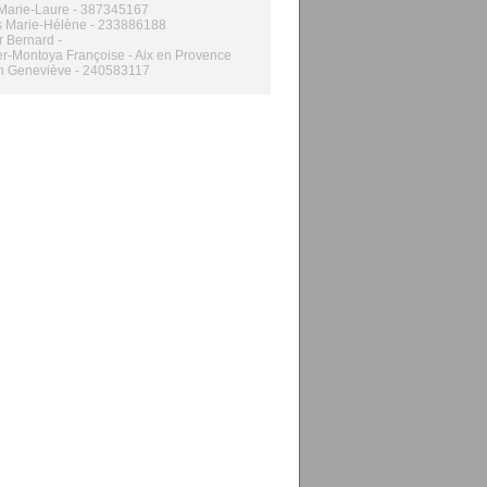
Marie-Laure - 387345167
s Marie-Hélène - 233886188
er Bernard -
er-Montoya Françoise - Aix en Provence
n Geneviève - 240583117