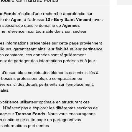
mobilières Transac Fonds
ac Fonds
résulte d'une recherche approfondie sur
lle de
Agen
, à l'adresse
13 r Bory Saint Vincent
, avec
se spécialisée dans le domaine de
Agences
e référence incontournable dans son secteur.
s les informations présentées sur cette page proviennent
ues, garantissant ainsi leur fiabilité et leur pertinence.
ion constante, ces données sont régulièrement
eux de partager des informations précises et à jour.
on d'ensemble complète des éléments essentiels liés à
 besoins professionnels, de comparaison ou
verez ici des détails pertinents sur l'emplacement,
iales.
périence utilisateur optimale en structurant ces
 N'hésitez pas à explorer les différentes sections de
tage sur
Transac Fonds
. Nous vous encourageons
ion continue de cette page en partageant vos
s informations pertinentes.