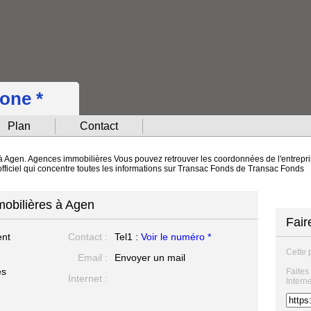
hone *
Plan
Contact
à Agen. Agences immobilières Vous pouvez retrouver les coordonnées de l'entrepris
officiel qui concentre toutes les informations sur Transac Fonds de Transac Fonds
obilières à Agen
Fair
ent
Contact :
Tel1 :
Voir le numéro *
Cette 
Email :
Envoyer un mail
es
Faites
Internet :
Intern