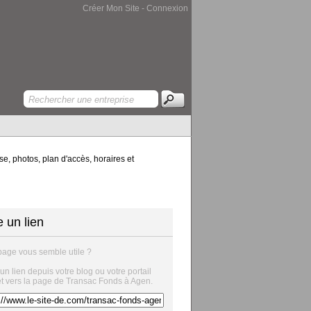
Créer Mon Site
-
Connexion
e, photos, plan d'accès, horaires et
e un lien
page vous semble utile ?
 un lien depuis votre blog ou votre portail
et vers la page de Transac Fonds à Agen.