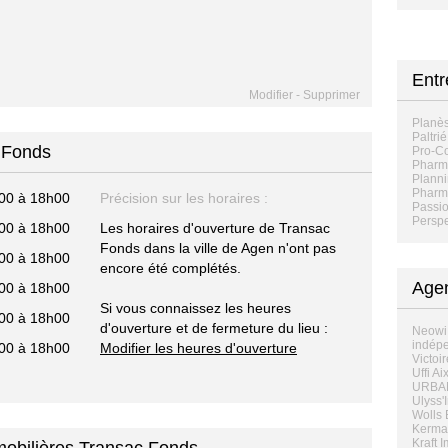
Entr
Modifier
-
Supprimer
Planès
Paltri
c Fonds
Pro-
Pharma
Planni
Pharm
00 à 18h00
Précision sur les horaires :
Passio
Perspe
00 à 18h00
Les horaires d'ouverture de Transac
Fonds dans la ville de Agen n'ont pas
00 à 18h00
encore été complétés.
Agen
00 à 18h00
Si vous connaissez les heures
00 à 18h00
d'ouverture et de fermeture du lieu :
Neowi
indépe
00 à 18h00
Modifier les heures d'ouverture
Victoi
Uffi A
URBANI
Ulyss'
Wolls 
Kermar
Kraft 