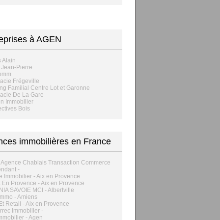
eprises à AGEN
 Alain
é Jean-Pierre
Comm
cie Frégeville
ng Familial Centre Lot et Garonne
acie De La Gare
n Immobilier
ctives Bois
ces immobilières en France
 Agence Chablais Transaction Commerce
ndant -
re Immobilier - Aix en Provence
ix En Provence - Aix en Provence
A SAVOIE MCI - Albertville
Immo - Amiens
Et Retail - Aix en Provence
rec Immobilier -
Immobilier - Agen