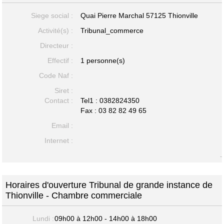
Siege social :
Quai Pierre Marchal
57125 Thionville
Activité(s) :
Tribunal_commerce
Directeur :
Effectif :
1 personne(s)
Code Naf :
Siret :
Contact :
Tel1 :
0382824350
Fax : 03 82 82 49 65
Email :
Internet :
-
Horaires d'ouverture Tribunal de grande instance de
Thionville - Chambre commerciale
Lundi :
09h00 à 12h00 - 14h00 à 18h00