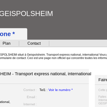
 GEISPOLSHEIM
hone *
Plan
Contact
SPOLSHEIM situé à Geispolsheim. Transport express national, international Vous
et formulaire de contact. Ceci est une page non officiel qui concentre toutes les 
 - Transport express national, international
Fair
Contact :
Tel1 :
Voir le numéro *
Cette 
Email :
Faites
Intern
tional,
GEISP
Internet :