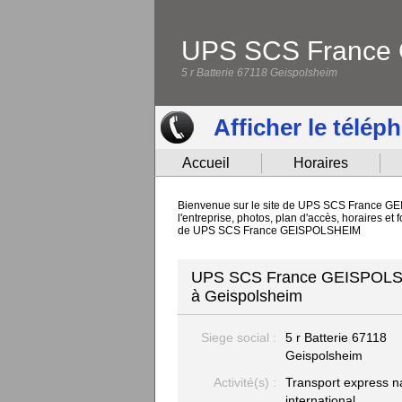
UPS SCS France
5 r Batterie 67118 Geispolsheim
Afficher le télép
Accueil
Horaires
Bienvenue sur le site de UPS SCS France GEI
l'entreprise, photos, plan d'accès, horaires 
de UPS SCS France GEISPOLSHEIM
UPS SCS France GEISPOLSHEIM
à Geispolsheim
Siege social :
5 r Batterie
67118
Geispolsheim
Activité(s) :
Transport express na
international