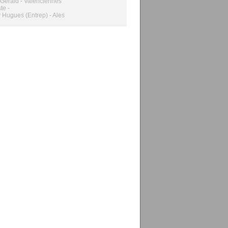
Gérald - Valenciennes
te -
 Hugues (Entrep) - Ales