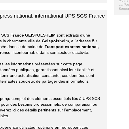
Mothy 
La Pos
Berger
xpress national, international UPS SCS France
 SCS France GEISPOLSHEIM
sont extraits d'une
s la charmante ville de
Geispolsheim
, à l'adresse
5 r
lisée dans le domaine de
Transport express national,
férence incontournable dans son secteur d'activité.
tes les informations présentées sur cette page
onnées publiques, garantissant ainsi leur fiabilité et
ntenir une actualisation constante, ces données sont
nternautes soucieux de partager des informations
 aperçu complet des éléments essentiels liés à UPS SCS
our des besoins professionnels, de comparaison ou
verez ici des détails pertinents sur l'emplacement,
iales.
xpérience utilisateur optimale en regroupant ces