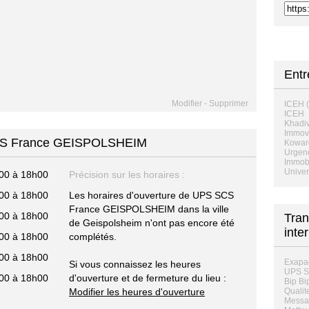
Ent
Modifier
-
Supprimer
ICEH (
ICEH
Khadi
Immov
SCS France GEISPOLSHEIM
Kowar
Urgenc
Immobi
Unive
00 à 18h00
Précision sur les horaires :
00 à 18h00
Les horaires d'ouverture de UPS SCS
France GEISPOLSHEIM dans la ville
00 à 18h00
Tran
de Geispolsheim n'ont pas encore été
inte
00 à 18h00
complétés.
00 à 18h00
Exapa
Si vous connaissez les heures
UPS S
00 à 18h00
d'ouverture et de fermeture du lieu :
Bip Bi
Modifier les heures d'ouverture
Qualit
Messag