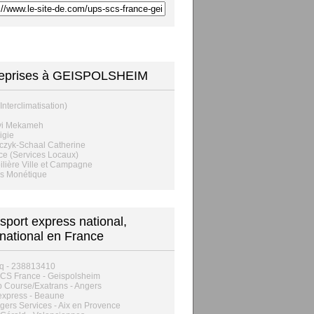
reprises à GEISPOLSHEIM
Interclimatisation)
vi Mekameh
igie
czyk-Schaal Catherine
e (Services Locaux)
lière Ville et Campagne
rs Monétique
sport express national,
rnational en France
q - 238813410
CS France - Geispolsheim
p Course/Exatrans - Angers
express - Beaune
ers Services - Aix en Provence