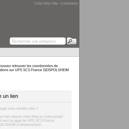
Créer Mon Site
-
Connexion
 pouvez retrouver les coordonnées de
informations sur UPS SCS France GEISPOLSHEIM
e un lien
page vous semble utile ?
 un lien depuis votre blog ou votre portail
et vers la page de UPS SCS France
OLSHEIM à Geispolsheim.