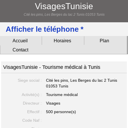
VisagesTunisie
Cité les pins, Les Berges du lac 2 Tunis 01053 Tunis
Afficher le téléphone *
Accueil
Horaires
Plan
Contact
VisagesTunisie - Tourisme médical à Tunis
Siege social :
Cité les pins, Les Berges du lac 2 Tunis
01053 Tunis
Activité(s) :
Tourisme médical
Directeur :
Visages
Effectif :
500 personne(s)
Code Naf :