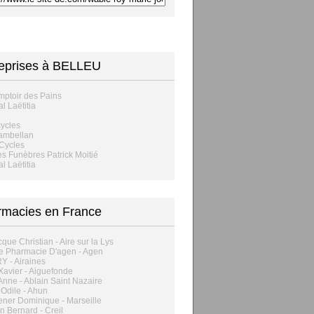
eprises à BELLEU
ptoir des Pains
l Laëtitia
ycles
ambellan
Cycles
 Funèbres Patrick Moitié
l Laëtitia
rmacies en France
que Christian - Aire sur la Lys
e Pharmacie D'agen - Agen
 - Airaines
Xavier - Aiguefonde
Anne - Ablain Saint Nazaire
Odile - Ahun
ner Dominique - Marseille
n Bernard - Creil