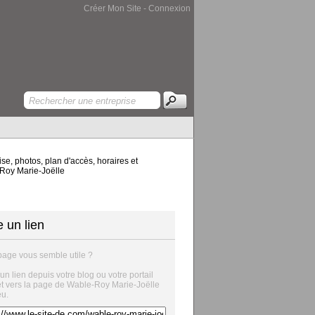
Créer Mon Site
-
Connexion
e, photos, plan d'accès, horaires et
-Roy Marie-Joëlle
e un lien
page vous semble utile ?
 un lien depuis votre blog ou votre portail
et vers la page de Wable-Roy Marie-Joëlle
eu.