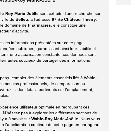
 Wable-Roy Marie-Joëlle
le-Roy Marie-Joëlle
sont extraits d'une recherche sur
 ville de
Belleu
, à l'adresse
67 rte Château Thierry
,
s le domaine de
Pharmacies
, elle constitue une
teur d'activité.
tes les informations présentées sur cette page
onnées publiques, garantissant ainsi leur fiabilité et
ntenir une actualisation constante, ces données sont
nternautes soucieux de partager des informations
 aperçu complet des éléments essentiels liés à Wable-
des besoins professionnels, de comparaison ou
verez ici des détails pertinents sur l'emplacement,
iales.
xpérience utilisateur optimale en regroupant ces
 N'hésitez pas à explorer les différentes sections de
l y a à savoir sur
Wable-Roy Marie-Joëlle
. Nous vous
à l'amélioration continue de cette page en partageant
r les informations pertinentes.