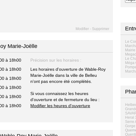
Entr
Modifier
-
Supprimer
Le Com
oy Marie-Joëlle
Marcha
Mairie
Megac
Le Ch
00 à 18h00
Précision sur les horaires :
Méga 
Pompes
00 à 18h00
Les horaires d'ouverture de Wable-Roy
Marcha
Marie-Joëlle dans la ville de Belleu
00 à 18h00
n'ont pas encore été complétés.
00 à 18h00
Pha
Si vous connaissez les heures
00 à 18h00
d'ouverture et de fermeture du lieu :
Helbec
00 à 18h00
Modifier les heures d'ouverture
Grand
SAVARY
Heral 
Serre 
Gorge 
Queme
Quenti