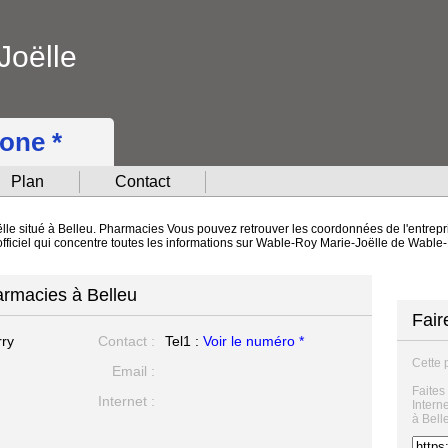
Joëlle
hone *
Plan
Contact
le situé à Belleu. Pharmacies Vous pouvez retrouver les coordonnées de l'entrepris
officiel qui concentre toutes les informations sur Wable-Roy Marie-Joëlle de Wable
armacies à Belleu
Fair
rry
Contact :
Tel1 :
Voir le numéro *
Cette 
Email :
Faites
Internet :
Intern
à Bell