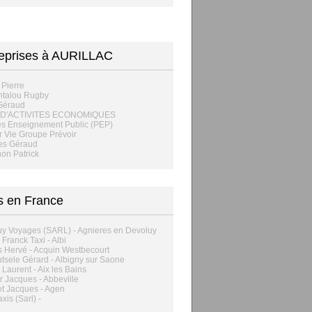
eprises à AURILLAC
Pierre
ntalou Rugby
Géraud
 D'ACTIVITES ECONOMIQUES
es Enseignement Public (PEP)
r Vie Groupe Prévoir
es Géraud
on Patrick
s en France
y Voyages (SARL) - Agnieres en Devoluy
 Franck Taxi - Albi
 Hervé - Acquin Westbecourt
tsele Gérard - Albigny sur Saone
 Laurent - Aix les Bains
 Jacques - Abbeville
t Jacques - Agen
axis (Sarl) -