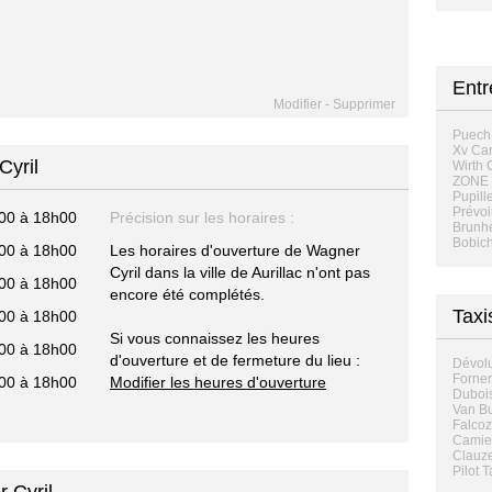
Entr
Modifier
-
Supprimer
Puech 
Xv Ca
Cyril
Wirth 
ZONE
Pupill
Prévoi
00 à 18h00
Précision sur les horaires :
Brunh
Bobich
00 à 18h00
Les horaires d'ouverture de Wagner
Cyril dans la ville de Aurillac n'ont pas
00 à 18h00
encore été complétés.
Taxi
00 à 18h00
Si vous connaissez les heures
00 à 18h00
d'ouverture et de fermeture du lieu :
Dévolu
Forner
00 à 18h00
Modifier les heures d'ouverture
Dubois
Van Bu
Falcoz
Camier
Clauze
Pilot T