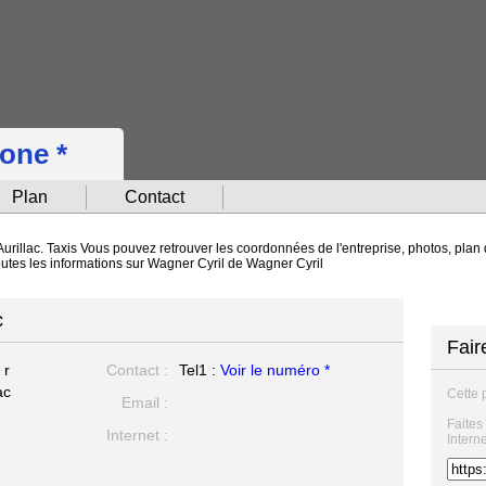
hone *
Plan
Contact
Aurillac. Taxis Vous pouvez retrouver les coordonnées de l'entreprise, photos, plan d
outes les informations sur Wagner Cyril de Wagner Cyril
c
Fair
 r
Contact :
Tel1 :
Voir le numéro *
ac
Cette 
Email :
Faites
Internet :
Intern