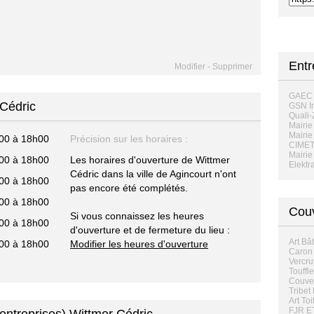
Ent
Modifier
-
Supprimer
GAEC
 Cédric
GSN In
Quali-
Mairie
Mairie
00 à 18h00
Précision sur les horaires :
CIME
Mairie
00 à 18h00
Les horaires d'ouverture de Wittmer
Elektr
Cédric dans la ville de Agincourt n'ont
00 à 18h00
pas encore été complétés.
00 à 18h00
Couv
Si vous connaissez les heures
00 à 18h00
d'ouverture et de fermeture du lieu :
Art Bâ
00 à 18h00
Modifier les heures d'ouverture
Caron 
Vercru
Touffle
Couver
Tribet
Art To
FJR E