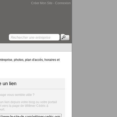
Créer Mon Site
-
Connexion
treprise, photos, plan d'accès, horaires et
e un lien
page vous semble utile ?
 un lien depuis votre blog ou votre portail
et vers la page de Wittmer Cédric à
urt.