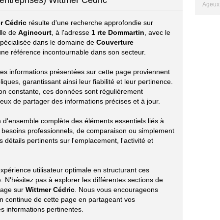
entreprises) Wittmer Cédric
Ageux 
r Cédric
résulte d'une recherche approfondie sur
lle de
Agincourt
, à l'adresse
1 rte Dommartin
, avec le
 spécialisée dans le domaine de
Couverture
e référence incontournable dans son secteur.
s les informations présentées sur cette page proviennent
ues, garantissant ainsi leur fiabilité et leur pertinence.
ion constante, ces données sont régulièrement
eux de partager des informations précises et à jour.
on d'ensemble complète des éléments essentiels liés à
s besoins professionnels, de comparaison ou simplement
 détails pertinents sur l'emplacement, l'activité et
périence utilisateur optimale en structurant ces
 N'hésitez pas à explorer les différentes sections de
tage sur
Wittmer Cédric
. Nous vous encourageons
ion continue de cette page en partageant vos
s informations pertinentes.