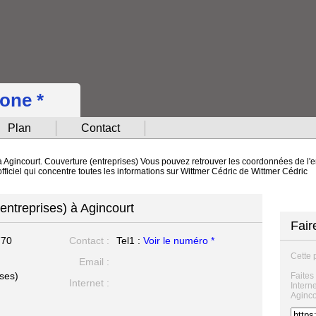
hone *
Plan
Contact
à Agincourt. Couverture (entreprises) Vous pouvez retrouver les coordonnées de l'en
fficiel qui concentre toutes les informations sur Wittmer Cédric de Wittmer Cédric
entreprises) à Agincourt
Fair
770
Contact :
Tel1 :
Voir le numéro *
Cette 
Email :
ses)
Faites
Internet :
Intern
Aginco