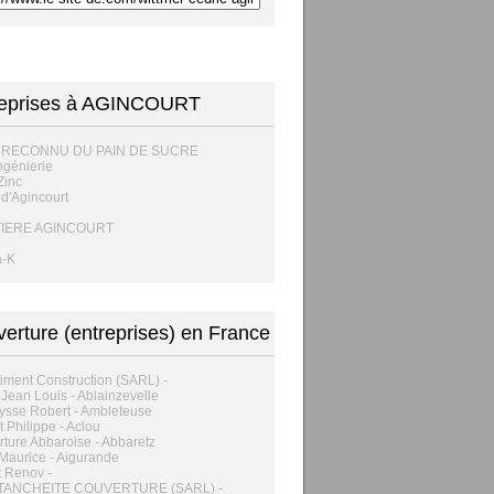
reprises à AGINCOURT
 RECONNU DU PAIN DE SUCRE
génierie
Zinc
 d'Agincourt
TIERE AGINCOURT
a-K
erture (entreprises) en France
timent Construction (SARL) -
Jean Louis - Ablainzevelle
ysse Robert - Ambleteuse
t Philippe - Aclou
ture Abbaroise - Abbaretz
 Maurice - Aigurande
it Renov -
TANCHEITE COUVERTURE (SARL) -