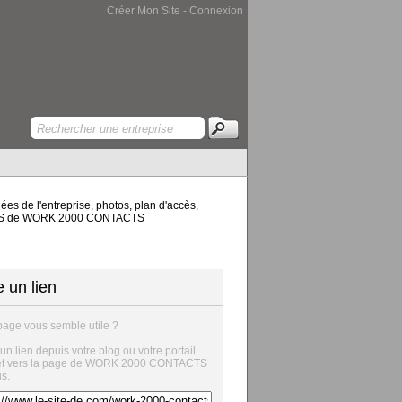
Créer Mon Site
-
Connexion
s de l'entreprise, photos, plan d'accès,
NTACTS de WORK 2000 CONTACTS
e un lien
page vous semble utile ?
 un lien depuis votre blog ou votre portail
net vers la page de WORK 2000 CONTACTS
us.