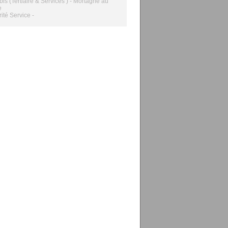
bis (Tertiaire & Services ) - Mortagne au
e
rité Service -