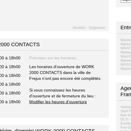
Ent
Modifier
-
Supprimer
Wande
K 2000 CONTACTS
Washc
WHAT'
Wateau
Ward 
00 à 18h00
Précision sur les horaires :
Werwi
WASSI
00 à 18h00
Les horaires d'ouverture de WORK
Weber
2000 CONTACTS dans la ville de
00 à 18h00
Frejus n'ont pas encore été complétés.
00 à 18h00
Agen
Si vous connaissez les heures
00 à 18h00
Fra
d'ouverture et de fermeture du lieu :
00 à 18h00
Modifier les heures d'ouverture
Vediorb
Start 
Bab In
DLSI -
Eurêka
Frai-D