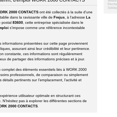
'intérim, d'emploi WORK 2000 CONTACTS
Vedior
Perch
Solida
ORK 2000 CONTACTS
ont été collectés à la suite d'une
ablie dans la ravissante ville de
Frejus
, à l'adresse
La
e postal
83600
, cette entreprise spécialisée dans le
mploi
s'impose comme une référence incontestable
les informations présentées sur cette page proviennent
ues, assurant ainsi leur crédibilité et leur pertinence.
ion constante, ces informations sont régulièrement
eux de partager des informations précises et à jour.
çu complet des éléments essentiels liés à WORK 2000
oins professionnels, de comparaison ou simplement
 détails pertinents sur l'emplacement, l'activité et
périence utilisateur optimale en structurant ces
 N'hésitez pas à explorer les différentes sections de
ORK 2000 CONTACTS
.