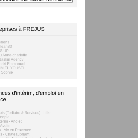
reprises à FREJUS
rlens
lean83
S UP
 Anne-charlotte
Baskin Agency
nski Emmanuel
M EL YOUSFI
 Sophie
ces d'intérim, d'emploi en
nce
is (Tertiaire & Services) - Lille
People -
terim - Anglet
 Avelin
 - Aix en Provence
is - Chateaubriant