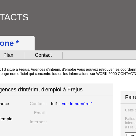
TACTS
hone *
Plan
Contact
situé à Frejus. Agences d'intérim, d'emploi Vous pouvez retrouver les coordonnée
 une page non officiel qui concentre toutes les informations sur WORK 2000 CO
es d'intérim, d'emploi à Frejus
Fair
dance
Contact :
Tel1 :
Voir le numéro *
Cette 
Email :
'emploi
Faites
Internet :
Inter
à Frej