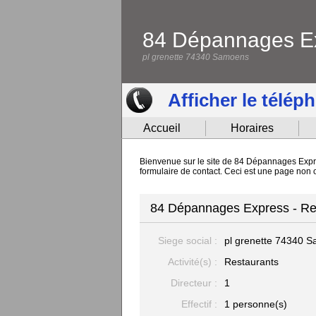
84 Dépannages E
pl grenette 74340 Samoens
Afficher le télép
Accueil
Horaires
Bienvenue sur le site de 84 Dépannages Expre
formulaire de contact. Ceci est une page non
84 Dépannages Express - Re
Siege social :
pl grenette
74340 S
Activité(s) :
Restaurants
Directeur :
1
Effectif :
1 personne(s)