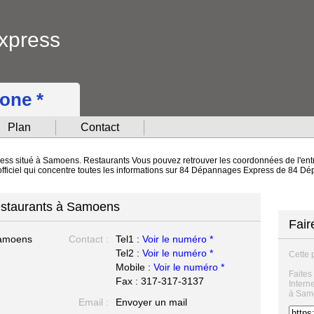
xpress
hone *
Plan
Contact
ss situé à Samoens. Restaurants Vous pouvez retrouver les coordonnées de l'entrep
 officiel qui concentre toutes les informations sur 84 Dépannages Express de 84 
staurants à Samoens
Fair
amoens
Contact :
Tel1 :
Voir le numéro *
Tel2 :
Voir le numéro *
Cette 
Mobile :
Voir le numéro *
Faites
Fax : 317-317-3137
Intern
à Sam
Email :
Envoyer un mail