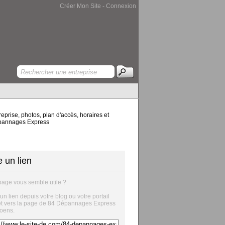
Créer Mon Site
-
Connexion
rise, photos, plan d'accès, horaires et
Dépannages Express
e un lien
page vous semble utile ?
 un lien depuis votre blog ou votre portail
et vers la page de 84 Dépannages Express
oens.