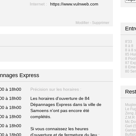
Internet :
https://www.vulnweb.com
Modifier
-
Supprimer
Ent
8'33
8 à 8
8 à 8 
85 Hui
8 Poo
87 Ex
8 Eme 
80 Ser
annages Express
00 à 18h00
Précision sur les horaires :
Rest
00 à 18h00
Les horaires d'ouverture de 84
Dépannages Express dans la ville de
Mugler
00 à 18h00
Le Fug
Samoens n'ont pas encore été
Zeng J
00 à 18h00
complétés.
Z.M.R 
Mc Don
00 à 18h00
Gari (
Si vous connaissez les heures
Garden
00 à 18h00
d'ouverture et de fermeture du lieu :
Buffalo