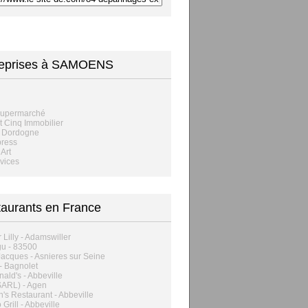
reprises à SAMOENS
supermarché
t Cinq Immobilier
l Dordogne
press
Art
vices
aurants en France
 Lilly - Adamswiller
u - 83500
acques - Asnieres sur Seine
- Bagnolet
ald's - Abbeville
SARL) - Agen
's Restaurant - Abbeville
 Grill - Abbeville