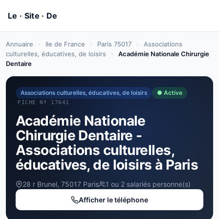
Annuaire
›
Ile de France
›
Paris 75017
›
Associations
culturelles, éducatives, de loisirs
›
Académie Nationale Chirurgie
Dentaire
Associations culturelles, éducatives, de loisirs
● Active
FICHE Nº 17641
Académie Nationale
Chirurgie Dentaire -
Associations culturelles,
éducatives, de loisirs à Paris
28 r Brunel, 75017 Paris
1 ou 2 salariés personne(s)
Afficher le téléphone