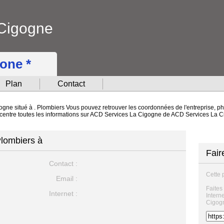
Cigogne
hone *
Plan
Contact
gne situé à . Plombiers Vous pouvez retrouver les coordonnées de l'entreprise, pho
concentre toutes les informations sur ACD Services La Cigogne de ACD Services La 
lombiers à
Fair
Contact :
Cette 
Email :
Faites
Internet :
Intern
Cigogn