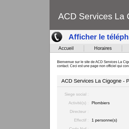
ACD Services La 
Afficher le télép
Accueil
Horaires
Bienvenue sur le site de ACD Services La Cigo
contact. Ceci est une page non officiel qui 
ACD Services La Cigogne - P
Siege social :
Activité(s) :
Plombiers
Directeur :
Effectif :
1 personne(s)
Code Naf :