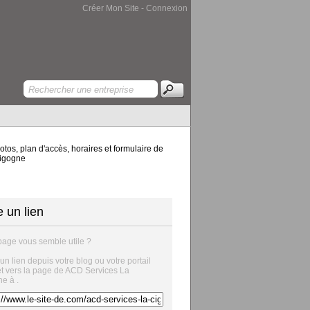
Créer Mon Site
-
Connexion
tos, plan d'accès, horaires et formulaire de
Cigogne
e un lien
page vous semble utile ?
 un lien depuis votre blog ou votre portail
et vers la page de ACD Services La
e à .