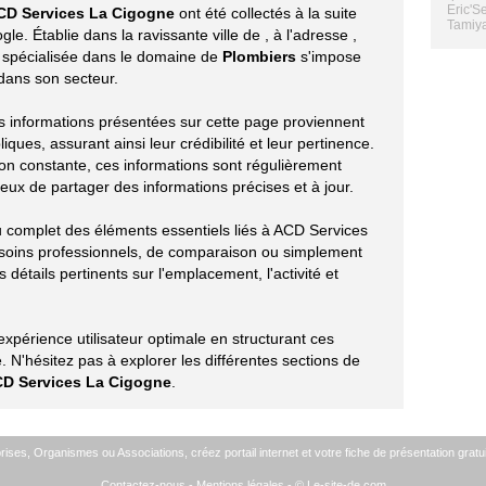
Eric'Se
CD Services La Cigogne
ont été collectés à la suite
Tamiya
le. Établie dans la ravissante ville de
, à l'adresse
,
e spécialisée dans le domaine de
Plombiers
s'impose
dans son secteur.
les informations présentées sur cette page proviennent
ues, assurant ainsi leur crédibilité et leur pertinence.
ion constante, ces informations sont régulièrement
eux de partager des informations précises et à jour.
çu complet des éléments essentiels liés à ACD Services
soins professionnels, de comparaison ou simplement
 détails pertinents sur l'emplacement, l'activité et
périence utilisateur optimale en structurant ces
 N'hésitez pas à explorer les différentes sections de
D Services La Cigogne
.
ises, Organismes ou Associations, créez portail internet et votre fiche de présentation gratui
Contactez-nous
-
Mentions légales
- © Le-site-de.com