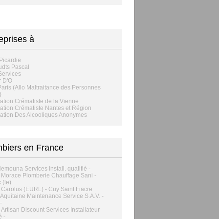
eprises à
Picardie
dts Pascal
Services
r D'O
aris (Allo Maltraitance des Personnes
)
ation Crématiste de la Vienne
ation Crématiste Nantes et Région
ation Des Alcooliques Anonymes
biers en France
emouna Services Install. qualifié -
 Morace Plomberie Chauffage Sani -
 (le)
 Carolus (EURL) - Cuy Saint Fiacre
Aquitaine Maintenance Service S.A.V. -
-
c Artisan Discount Services Installateur
é -