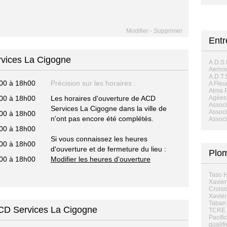
Modifier
-
Supprimer
Entr
rvices La Cigogne
A.D.S 
Aernou
A.D.T.
00 à 18h00
Précision sur les horaires :
A Fleu
Alma P
00 à 18h00
Les horaires d'ouverture de ACD
Agées
Associ
Services La Cigogne dans la ville de
Associ
00 à 18h00
n'ont pas encore été complétés.
Associ
00 à 18h00
Si vous connaissez les heures
00 à 18h00
d'ouverture et de fermeture du lieu :
Plom
00 à 18h00
Modifier les heures d'ouverture
Taso H
Xavier
Croisic
Xavier
Taban 
ACD Services La Cigogne
TCRE 
Pacifi
qualifi