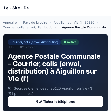
Annuaire
›
Pays de la Loire
›
Aiguillon sur Vie (l') 85220
›
Courrier, colis (envoi, distribution)
›
Agence Postale Communale
Courrier, colis (envoi, distribution)
● Active
FICHE Nº 246677
Agence Postale Communale
- Courrier, colis (envoi,
distribution) à Aiguillon sur
Vie (l')
r Georges Clemenceau, 85220 Aiguillon sur Vie (l')
1 personne(s)
Afficher le téléphone