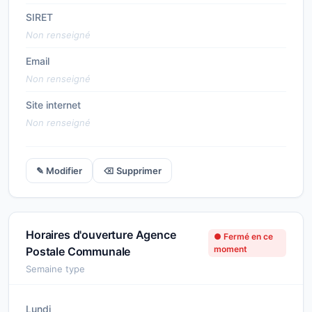
SIRET
Non renseigné
Email
Non renseigné
Site internet
Non renseigné
✎ Modifier
⌫ Supprimer
Horaires d'ouverture Agence
● Fermé en ce
moment
Postale Communale
Semaine type
Lundi