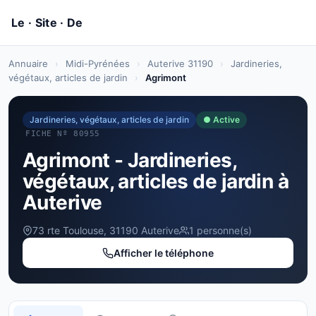
Annuaire
›
Midi-Pyrénées
›
Auterive 31190
›
Jardineries,
végétaux, articles de jardin
›
Agrimont
Jardineries, végétaux, articles de jardin
● Active
FICHE Nº 80955
Agrimont - Jardineries,
végétaux, articles de jardin à
Auterive
73 rte Toulouse, 31190 Auterive
1 personne(s)
Afficher le téléphone