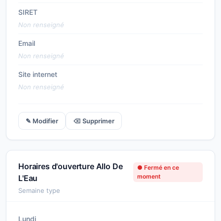
SIRET
Non renseigné
Email
Non renseigné
Site internet
Non renseigné
✎ Modifier
⌫ Supprimer
Horaires d'ouverture Allo De
● Fermé en ce
moment
L'Eau
Semaine type
Lundi