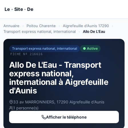
Annuaire
›
Poitou Charente
›
Aigrefeuille d'Aunis 17290
›
Transport express national, international
›
Allo De L'Eau
Transport express national, international
● Active
FICHE Nº 216616
Allo De L'Eau - Transport
express national,
international à Aigrefeuille
d'Aunis
33 av MARRONNIERS, 17290 Aigrefeuille d'Aunis
1 personne(s)
Afficher le téléphone