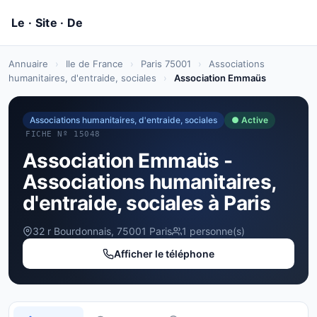
Annuaire
›
Ile de France
›
Paris 75001
›
Associations
humanitaires, d'entraide, sociales
›
Association Emmaüs
Associations humanitaires, d'entraide, sociales
● Active
FICHE Nº 15048
Association Emmaüs -
Associations humanitaires,
d'entraide, sociales à Paris
32 r Bourdonnais, 75001 Paris
1 personne(s)
Afficher le téléphone