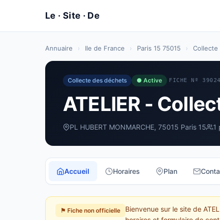
Annuaire
›
Ile de France
›
Paris 15 75015
›
Collecte
Collecte des déchets
● Active
FICHE Nº 3902
ATELIER - Collec
PL HUBERT MONMARCHE, 75015 Paris 15
1 
Accueil
Horaires
Plan
Conta
Bienvenue sur le site de ATEL
⚑ Fiche non officielle
horaires et formulaire de cont