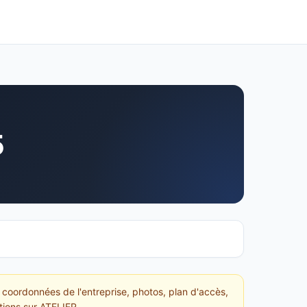
5
 coordonnées de l'entreprise, photos, plan d'accès,
ations sur ATELIER.