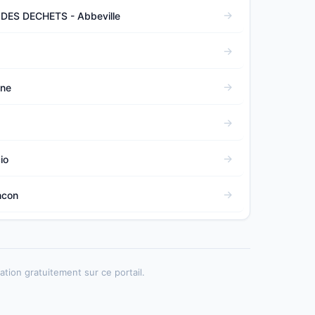
ES DECHETS - Abbeville
gne
s
io
ncon
tion gratuitement sur ce portail.