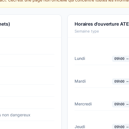
hets)
Horaires d'ouverture AT
Semaine type
Lundi
09h00 —
Mardi
09h00 —
Mercredi
09h00 —
s non dangereux
Jeudi
09h00 —