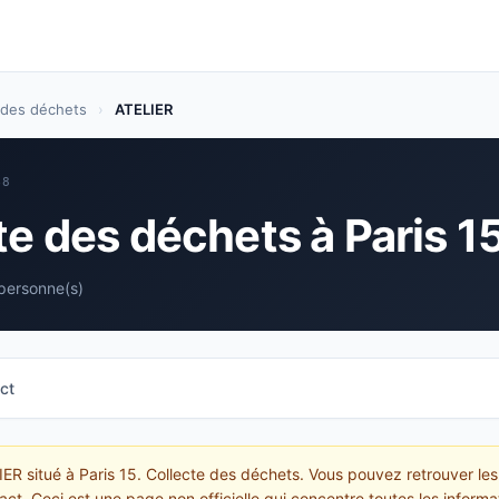
 des déchets
›
ATELIER
48
te des déchets à Paris 1
personne(s)
ct
IER situé à Paris 15. Collecte des déchets. Vous pouvez retrouver les
act. Ceci est une page non officielle qui concentre toutes les inform