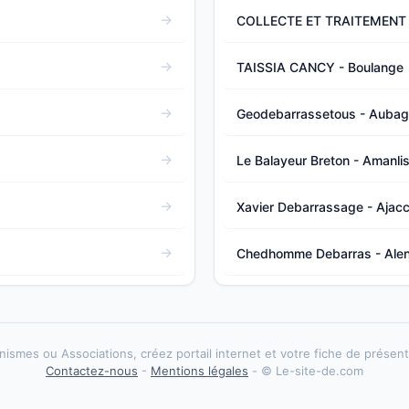
COLLECTE ET TRAITEMENT D
TAISSIA CANCY - Boulange
Geodebarrassetous - Auba
Le Balayeur Breton - Amanli
Xavier Debarrassage - Ajacc
Chedhomme Debarras - Ale
ismes ou Associations, créez portail internet et votre fiche de présenta
Contactez-nous
-
Mentions légales
- © Le-site-de.com