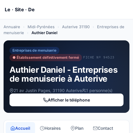
Annuaire
›
Midi-Pyrénées
›
Auterive 31190
›
Entreprises de
menuiserie
›
Authier Daniel
Entreprises de menuiserie
● Établissement définitivement fermé
FICHE Nº 94523
Authier Daniel - Entreprises
de menuiserie à Auterive
21 av Justin Pages, 31190 Auterive
1 personne(s)
Afficher le téléphone
Accueil
Horaires
Plan
Contact