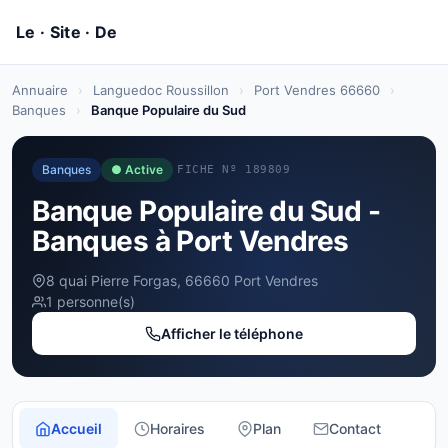
Annuaire
›
Languedoc Roussillon
›
Port Vendres 66660
›
Banques
›
Banque Populaire du Sud
Banques
● Active
FICHE Nº 189809
Banque Populaire du Sud -
Banques à Port Vendres
8 quai Pierre Forgas, 66660 Port Vendres
1 personne(s)
Afficher le téléphone
Accueil
Horaires
Plan
Contact