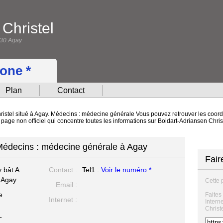
Christel
530 Agay
hone *
Plan
Contact
ristel situé à Agay. Médecins : médecine générale Vous pouvez retrouver les coordo
e page non officiel qui concentre toutes les informations sur Boidart-Adriansen Chri
 Médecins : médecine générale à Agay
Fair
 bât A
Contact :
Tel1 :
Voir le numéro *
 Agay
Cette 
Email :
e
Faites
Internet :
Intern
Christ
T