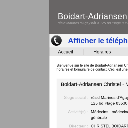
Boidart-Adriansen 
résid Marines d'Agay bât A 125 bd Plage 83
Afficher le télép
Accueil
Horaires
Bienvenue sur le site de Boidart-Adriansen Ch
horaires et formulaire de contact. Ceci est un
Boidart-Adriansen Christel -
Siege social :
résid Marines d'Agay
125 bd Plage
83530
Activité(s) :
Médecins : médecin
générale
Directeur :
CHRISTEL BOIDAR