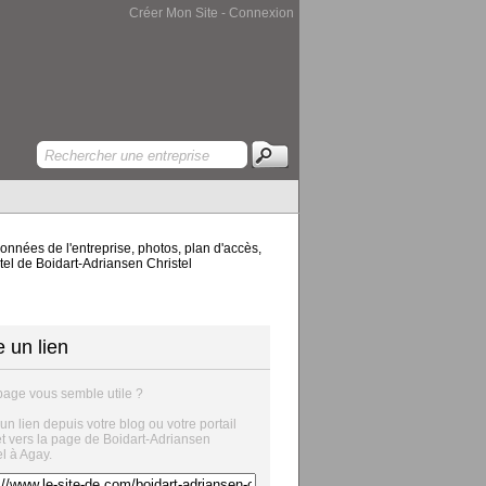
Créer Mon Site
-
Connexion
nnées de l'entreprise, photos, plan d'accès,
stel de Boidart-Adriansen Christel
e un lien
page vous semble utile ?
 un lien depuis votre blog ou votre portail
et vers la page de Boidart-Adriansen
el à Agay.