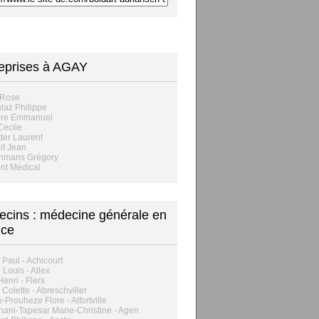
eprises à AGAY
 Rose
taz Philippe
bre Emmanuel
Cecile
ter Laurent
it Jean
hmans Grégory
nt Médical
cins : médecine générale en
nce
 Paul - Achicourt
 Louis - Allex
Henri - Flers
 Colette - Abreschviller
-Prouheze Flore - Alfortville
ani-Tapesar Marie-Christine - Agen