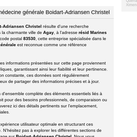
Quenar
Ximenes
médecine générale Boidart-Adriansen Christel
t-Adriansen Christel
résulte d'une recherche
 la charmante ville de
Agay
, à l'adresse
résid Marines
 code postal
83530
, cette entreprise spécialisée dans le
énérale
est reconnue comme une référence
s les informations présentées sur cette page proviennent
ues, garantissant ainsi leur fiabilité et leur pertinence.
ion constante, ces données sont régulièrement
eux de partager des informations précises et à jour.
on d'ensemble complète des éléments essentiels liés à
oit pour des besoins professionnels, de comparaison ou
verez ici des détails pertinents sur l'emplacement,
iales.
périence utilisateur optimale en structurant ces
 N'hésitez pas à explorer les différentes sections de
tage sur
Boidart-Adriansen Christel
. Nous vous