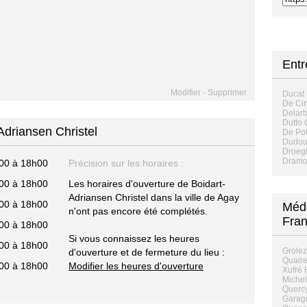
Entr
Modifier
-
Supprimer
Ducat
De Cin
Delar
Dutto 
Adriansen Christel
De Pot
Dudou
Droeg
Dramo
00 à 18h00
Précision sur les horaires :
00 à 18h00
Les horaires d'ouverture de Boidart-
Adriansen Christel dans la ville de Agay
00 à 18h00
Méde
n'ont pas encore été complétés.
Fra
00 à 18h00
Si vous connaissez les heures
00 à 18h00
Grolez
d'ouverture et de fermeture du lieu :
Quaire
00 à 18h00
Modifier les heures d'ouverture
Xufré 
Michel
Quercy
Garagn