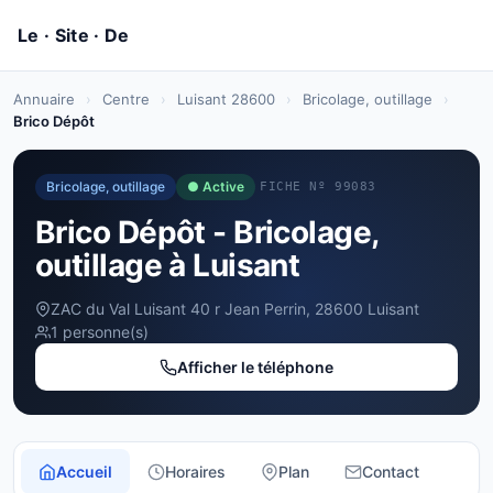
Annuaire
›
Centre
›
Luisant 28600
›
Bricolage, outillage
›
Brico Dépôt
Bricolage, outillage
● Active
FICHE Nº 99083
Brico Dépôt - Bricolage,
outillage à Luisant
ZAC du Val Luisant 40 r Jean Perrin, 28600 Luisant
1 personne(s)
Afficher le téléphone
Accueil
Horaires
Plan
Contact