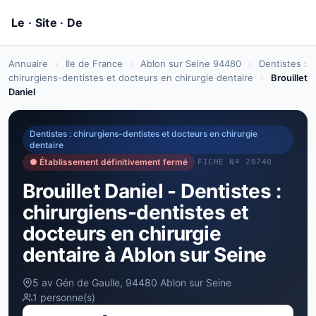
Annuaire
›
Ile de France
›
Ablon sur Seine 94480
›
Dentistes :
chirurgiens-dentistes et docteurs en chirurgie dentaire
›
Brouillet
Daniel
Dentistes : chirurgiens-dentistes et docteurs en chirurgie
dentaire
● Établissement définitivement fermé
FICHE Nº 20740
Brouillet Daniel - Dentistes :
chirurgiens-dentistes et
docteurs en chirurgie
dentaire à Ablon sur Seine
5 av Gén de Gaulle, 94480 Ablon sur Seine
1 personne(s)