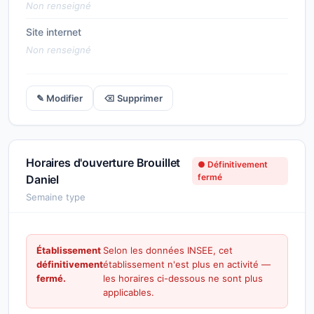
Non renseigné
Site internet
Non renseigné
✎ Modifier
⌫ Supprimer
Horaires d'ouverture Brouillet
● Définitivement
fermé
Daniel
Semaine type
Établissement
Selon les données INSEE, cet
définitivement
établissement n'est plus en activité —
fermé.
les horaires ci-dessous ne sont plus
applicables.