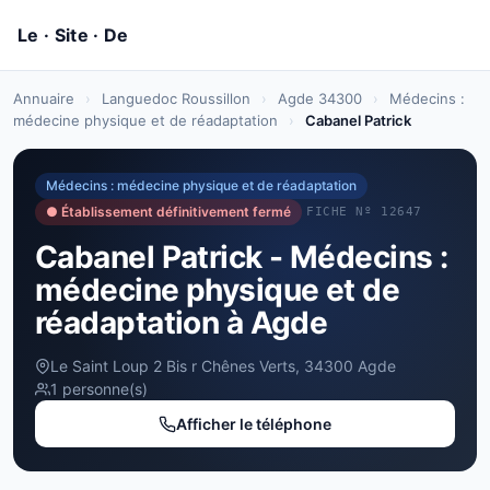
Annuaire
›
Languedoc Roussillon
›
Agde 34300
›
Médecins :
médecine physique et de réadaptation
›
Cabanel Patrick
Médecins : médecine physique et de réadaptation
● Établissement définitivement fermé
FICHE Nº 12647
Cabanel Patrick - Médecins :
médecine physique et de
réadaptation à Agde
Le Saint Loup 2 Bis r Chênes Verts, 34300 Agde
1 personne(s)
Afficher le téléphone