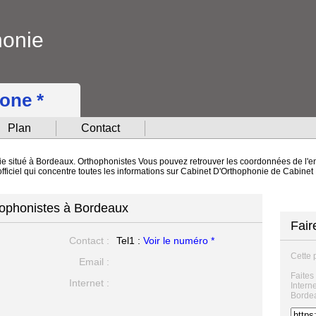
honie
hone *
Plan
Contact
e situé à Bordeaux. Orthophonistes Vous pouvez retrouver les coordonnées de l'entr
officiel qui concentre toutes les informations sur Cabinet D'Orthophonie de Cabine
hophonistes à Bordeaux
Fair
Contact :
Tel1 :
Voir le numéro *
Cette 
Email :
Faites
Internet :
Intern
Borde