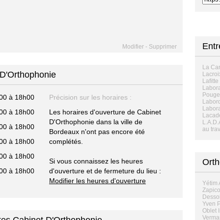
Ent
Modifier
-
Supprimer
La Ca
 D'Orthophonie
Lacro
Lafitte
Labora
Pouge
00 à 18h00
Précision sur les horaires :
Labor
Labora
00 à 18h00
Les horaires d'ouverture de Cabinet
Lacad
D'Orthophonie dans la ville de
L.A.D.
00 à 18h00
au trav
Bordeaux n'ont pas encore été
00 à 18h00
complétés.
00 à 18h00
Si vous connaissez les heures
Orth
00 à 18h00
d'ouverture et de fermeture du lieu :
Modifier les heures d'ouverture
Yétim 
Zapico
Dessol
Yven P
Oblet 
Verman