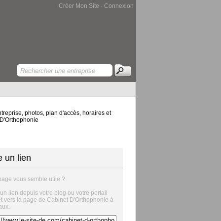
Créer Mon Site
-
Connexion
eprise, photos, plan d'accès, horaires et
t D'Orthophonie
e un lien
page vous semble utile ?
 un lien depuis votre blog ou votre portail
et vers la page de Cabinet D'Orthophonie à
aux.