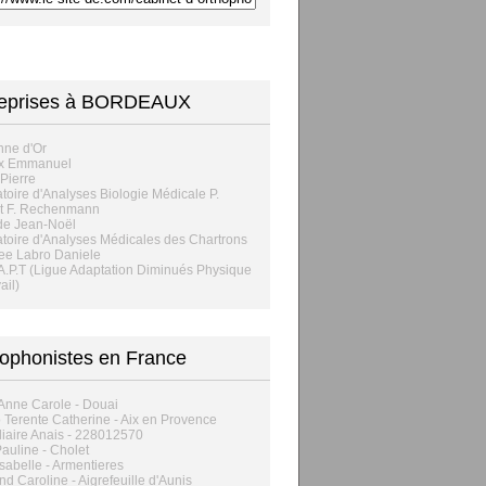
reprises à BORDEAUX
nne d'Or
ix Emmanuel
 Pierre
toire d'Analyses Biologie Médicale P.
t F. Rechenmann
de Jean-Noël
toire d'Analyses Médicales des Chartrons
ee Labro Daniele
A.P.T (Ligue Adaptation Diminués Physique
ail)
ophonistes en France
Anne Carole - Douai
 Terente Catherine - Aix en Provence
iaire Anais - 228012570
auline - Cholet
Isabelle - Armentieres
d Caroline - Aigrefeuille d'Aunis