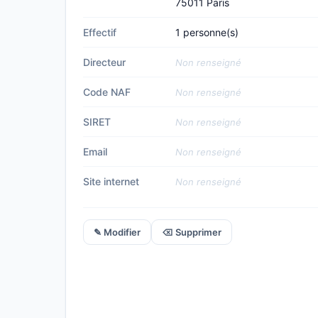
75011 Paris
Effectif
1 personne(s)
Directeur
Non renseigné
Code NAF
Non renseigné
SIRET
Non renseigné
Email
Non renseigné
Site internet
Non renseigné
✎ Modifier
⌫ Supprimer