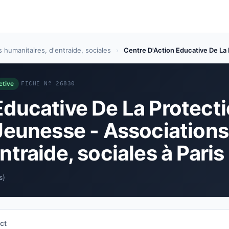
 humanitaires, d'entraide, sociales
›
Centre D'Action Educative De La 
ctive
FICHE Nº 26830
Educative De La Protect
 Jeunesse - Associations
ntraide, sociales à Paris
s)
ct