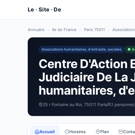
Annuaire
›
Ile de France
›
Paris 75011
›
Associations
Associations humanitaires, d'entraide, sociales
● A
Centre D'Action 
Judiciaire De La
humanitaires, d'e
25 r Fontaine au Roi, 75011 Paris
1 personne(
Accueil
Horaires
Plan
Conta