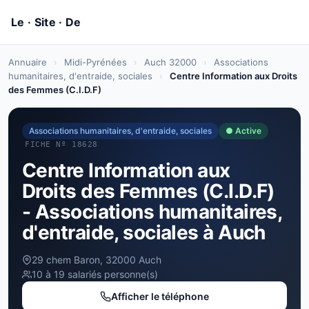
Annuaire
›
Midi-Pyrénées
›
Auch 32000
›
Associations
humanitaires, d'entraide, sociales
›
Centre Information aux Droits
des Femmes (C.I.D.F)
Associations humanitaires, d'entraide, sociales
● Active
FICHE Nº 18628
Centre Information aux
Droits des Femmes (C.I.D.F)
- Associations humanitaires,
d'entraide, sociales à Auch
29 chem Baron, 32000 Auch
10 à 19 salariés personne(s)
Afficher le téléphone