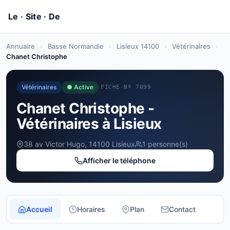
Annuaire
›
Basse Normandie
›
Lisieux 14100
›
Vétérinaires
›
Chanet Christophe
Vétérinaires
● Active
FICHE Nº 7099
Chanet Christophe -
Vétérinaires à Lisieux
38 av Victor Hugo, 14100 Lisieux
1 personne(s)
Afficher le téléphone
Accueil
Horaires
Plan
Contact